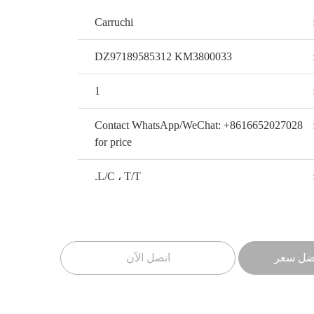
Carruchi
DZ97189585312 KM3800033
1
Contact WhatsApp/WeChat: +8616652027028
for price
L/C ، T/T.
ضل سعر
اتصل الآن