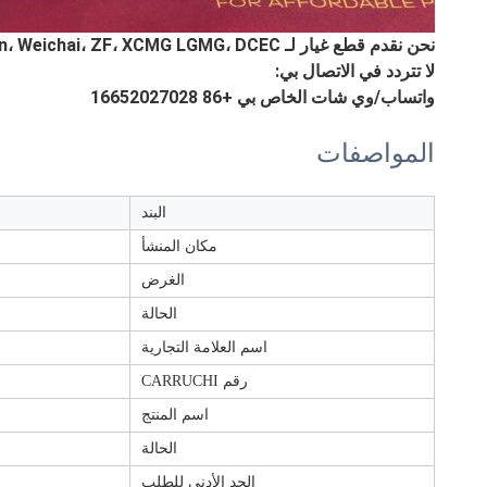
نحن نقدم قطع غيار لـ Faw، Shacman، Sinotruk Sitrak Howo، Hongyan، Weichai، ZF، XCMG LGMG، DCEC، إلخ.
لا تتردد في الاتصال بي:
واتساب/وي شات الخاص بي +86 16652027028
المواصفات
البند
مكان المنشأ
الغرض
الحالة
اسم العلامة التجارية
رقم CARRUCHI
اسم المنتج
الحالة
الحد الأدنى للطلب