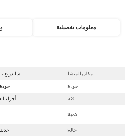
معلومات تفصيلية
و
مكان المنشأ:
شاندونغ ، 
جودة:
جودة 
فئة:
أجزاء ال
كمية:
1 قطعة
حالة:
جديد،