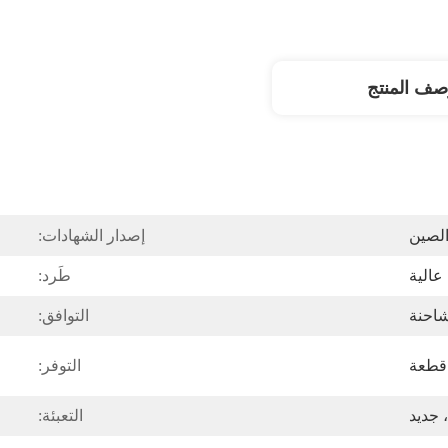
صف المنتج
الصين
إصدار الشهادات:
عالية
طَرد:
شاحنة
التوافق:
التوفر:
 جديد
التعبئة: