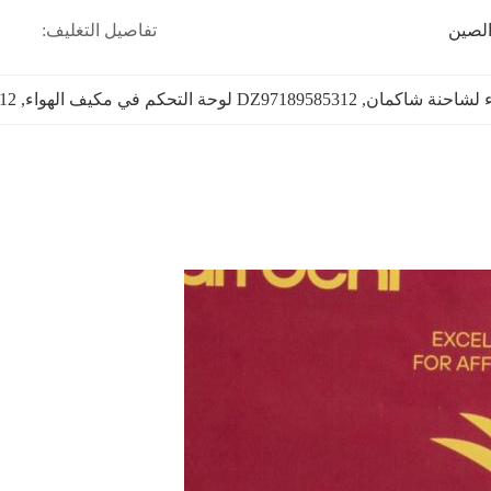
لصين
تفاصيل التغليف:
ء لشاحنة شاكمان
, 
DZ97189585312 لوحة التحكم في مكيف الهواء
, 
85312