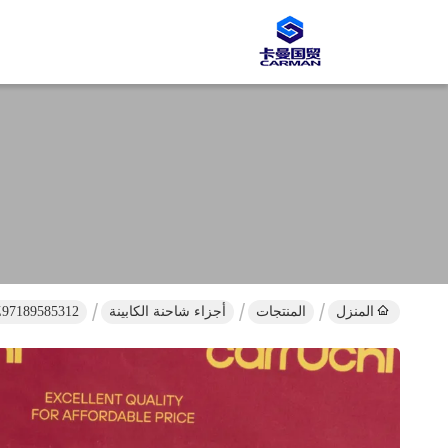
المنزل
المنتجات
أجزاء شاحنة الكابينة
DZ97189585312 لوحة التحكم في مكيف الهواء شاحنة شاكمان لوحة 