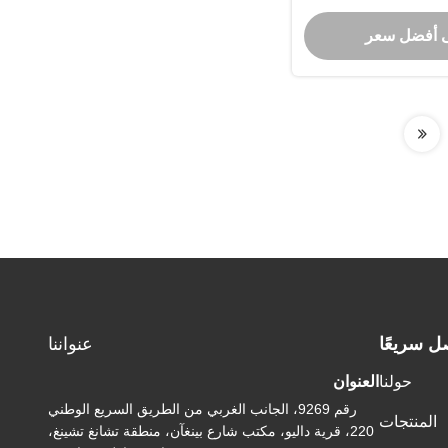
35
 أفضل سعر
ل سريعًا
عنواننا
حولنا
العنوان
رقم 9269، الجانب الغربي من الطريق السريع الوطني
المنتجات
220، قرية داليو، مكتب شارع بينغآن، منطقة تشانغ تشينغ،