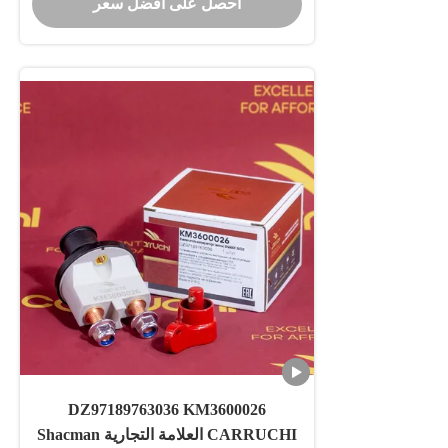
احصل على أفضل سعر
DZ97189763036 KM3600026
CARRUCHI العلامة التجارية Shacman