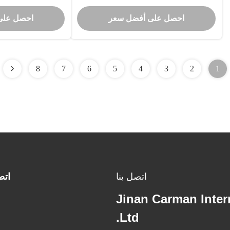
WD615/WP10/D10/WD6 حشية أنبوب
احصل على أفضل سعر
احصل على
عادم محرك
8
7
6
5
4
3
2
1
اتصل بنا
اتص
Jinan Carman Inter
Ltd.