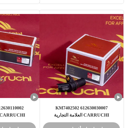
612630030007 KM7402502
CARRUCHI العلامة التجارية
Shacman WP12
FAW/SHAANXI Shacman