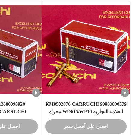
90003800579 KM0502076 CARRUCHI
العلامة التجارية WD615/WP10 محرك
M10*85 مسمار حذافة
E4/5 SHACMAN
احصل على أفضل سعر
احصل على
3000
ضغط 