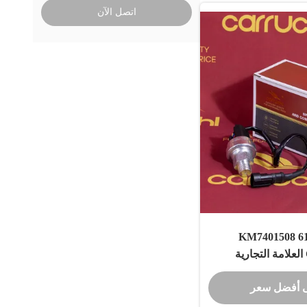
اتصل الآن
612600090920 KM7401508
CARRUCHI العلامة التجارية
SHAANXI WP12 
 أفضل سعر
F3000/X محرك جهاز استشعار
الزيت