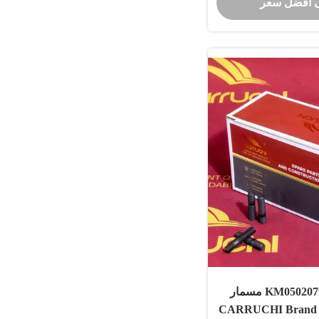
 أفضل سعر
طاء متعدد الطوابق
612630110044 KM0502079 مسمار
توربين CARRUCHI Brand M8-