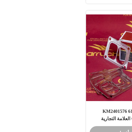
612630110002 KM2401576
CARRUCHI العلامة التجارية
FAW/SHAANXI 