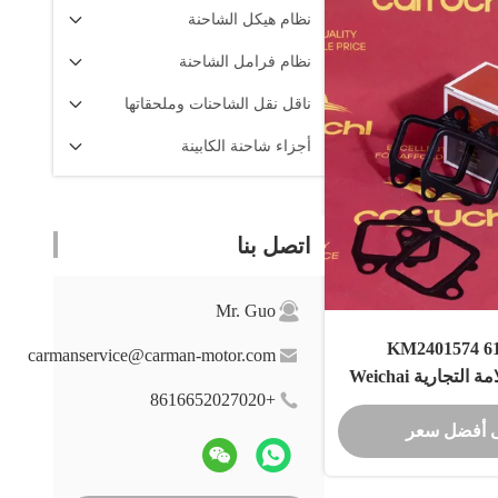
نظام هيكل الشاحنة
نظام فرامل الشاحنة
ناقل نقل الشاحنات وملحقاتها
أجزاء شاحنة الكابينة
اتصل بنا
Mr. Guo
612630120005 KM2401574
carmanservice@carman-motor.com
CARRUCHI العلامة التجارية Weichai
+8616652027020
WP12 المحرك
 أفضل سعر