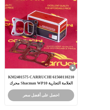
61560110210 KM2401575 CARRUCHI
العلامة التجارية Shacman WP10 محرك
توربيني بطانة شاحن توربيني حشية
احصل على أفضل سعر