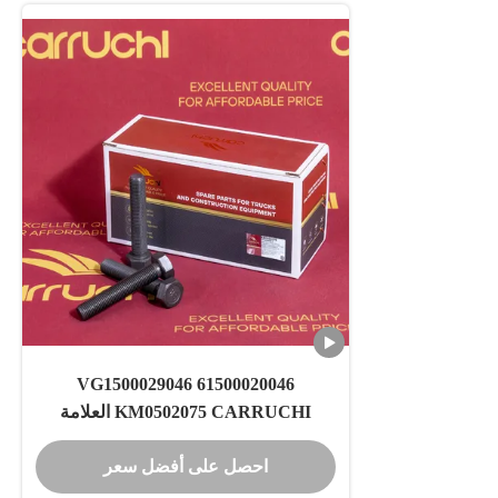
61500020046 VG1500029046
KM0502075 CARRUCHI العلامة
التجارية WD615/WP10 محرك M14*75
احصل على أفضل سعر
مسمار حذافة