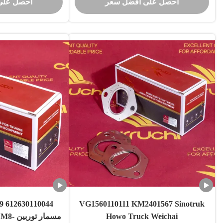
احصل على أفضل سعر
احصل على
WP10/WP12 محرك جهاز استشعار عمود
المحرك غطاء الغ
الكرنك جهاز استشعار السرعة
VG1560110111 KM2401567 Sinotruk
Howo Truck Weichai
مسمار 