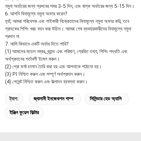
থাকব
(1) পণ্য প্রাপ্তির প্রথম দিন থেকে 3 মাসের জন্য ওয়ারেন্টি।
(2) প্রতিস্থাপন পণ্য আপনার পণ্যের পরবর্তী অর্ডার সঙ্গে পাঠানো হবে.
(3) গ্রাহক ইচ্ছা করলে ত্রুটিপূর্ণ পণ্য ফেরত দেওয়া যেতে পারে।
3. আপনি কি ODM এবং OEM আদেশ গ্রহণ করেন? হ্যাঁ, আমরা বিশ্বব্যাপী
গ্রাহকদের জন্য ODM এবং OEM পরিষেবা সরবরাহ করি, আমরা বিভিন্ন শৈলীর
কেস এবং বিভিন্ন ব্র্যান্ডের আকার কাস্টমাইজ করতে সক্ষম, আমরা আপনার
প্রয়োজনীয়তা অনুসারে প্যাকেজিং বাক্সগুলিও কাস্টমাইজ করতে পারি।
4. অর্ডার পরিমাণ কি?
উত্তর: মানক পণ্যের জন্য MOQ হল 10pcs; কাস্টমাইজড পণ্যের জন্য, MOQ
অগ্রিম আলোচনা করা উচিত। নমুনা আদেশের জন্য কোন MOQ নেই।
5. প্রসবের সময় কতক্ষণ?
নমুনা অর্ডারের জন্য প্রসবের সময় 3-5 দিন, এবং বাল্ক অর্ডারের জন্য 5-15 দিন।
6. আপনি বিনামূল্যে নমুনা অফার করেন?
হ্যাঁ, আমরা পরিবেশক এবং পাইকারী বিক্রেতাদের বিনামূল্যে নমুনা অফার করি, তবে
গ্রাহকের শিপিং খরচ বহন করা উচিত। আমরা শেষ ব্যবহারকারীদের বিনামূল্যে নমুনা
প্রদান না.
7. আমি কিভাবে একটি অর্ডার দিতে পারি?
(1) আমাদের মডেল নম্বর, ব্র্যান্ড এবং পরিমাণ, প্রেরিত তথ্য, শিপিং পদ্ধতি এবং