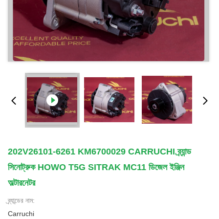
202V26101-6261 KM6700029 CARRUCHI ব্র্যান্ড
সিনোট্রুক HOWO T5G SITRAK MC11 ডিজেল ইঞ্জিন
অল্টারনেটর
ব্র্যান্ডের নাম:
Carruchi