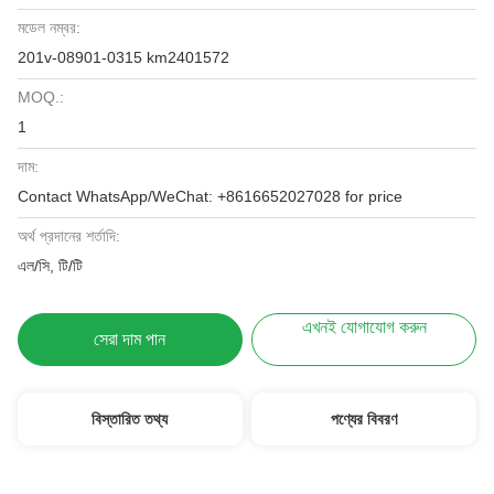
মডেল নম্বর:
201v-08901-0315 km2401572
MOQ.:
1
দাম:
Contact WhatsApp/WeChat: +8616652027028 for price
অর্থ প্রদানের শর্তাদি:
এল/সি, টি/টি
এখনই যোগাযোগ করুন
সেরা দাম পান
বিস্তারিত তথ্য
পণ্যের বিবরণ