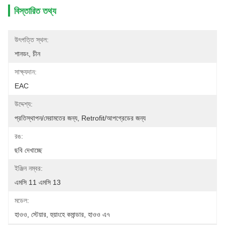
বিস্তারিত তথ্য
উৎপত্তি স্থল:
শানডং, চীন
সাক্ষ্যদান:
EAC
উদ্দেশ্য:
প্রতিস্থাপন/মেরামতের জন্য, Retrofit/আপগ্রেডের জন্য
রঙ:
ছবি দেখাচ্ছে
ইঞ্জিন নম্বর:
এমসি 11 এমসি 13
মডেল:
হাওও, স্টেয়ার, হুয়াংহে কমান্ডার, হাওও এ৭