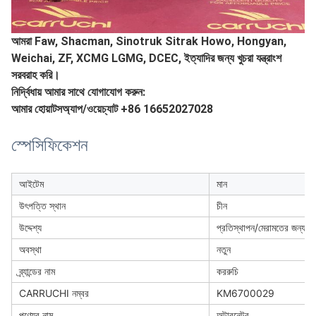
আমরা Faw, Shacman, Sinotruk Sitrak Howo, Hongyan,
Weichai, ZF, XCMG LGMG, DCEC, ইত্যাদির জন্য খুচরা যন্ত্রাংশ
সরবরাহ করি।
নির্দ্বিধায় আমার সাথে যোগাযোগ করুন:
আমার হোয়াটসঅ্যাপ/ওয়েচ্যাট +86 16652027028
স্পেসিফিকেশন
আইটেম
মান
উৎপত্তি স্থান
চীন
উদ্দেশ্য
প্রতিস্থাপন/মেরামতের জন্য
অবস্থা
নতুন
ব্র্যান্ডের নাম
কররুচি
CARRUCHI নম্বর
KM6700029
পণ্যের নাম
অল্টারনেটর