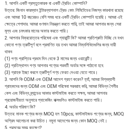
আমাদের নিজস্ব মালবাহী ফরওয়ার্ডার আছে, এবং আমরা গ্রাহকদের মনোনীত
মালবাহী ফরওয়ার্ডারগুলিও ব্যবহার করতে পারি, যা গ্রাহকদের বিভিন্ন ডেলিভারি
প্রয়োজনীয়তা পূরণ করতে পারে, যেমন EXW, FOB, CIF, ইত্যাদি। এটি চীনের
অনেক বন্দর থেকেও রপ্তানি করা যেতে পারে। যেমন কিংদাও বন্দর, নিংবো বন্দর,
লিয়ানয়ুংগাং বন্দর, তিয়ানজিন বন্দর, সুইফেনহে নদী এবং চীনের আলাশানকুউ।
3. গ্রাহকদের কম পণ্য থাকলে আমরা এক্সপ্রেসের মাধ্যমেও পণ্য পাঠাতে পারি।
গ্রাহকের অনুরোধ অনুযায়ী, আমরা এক্সপ্রেস ব্যবহার করতে পারি। যেমন DHL,
TNT, EMS, FedEx, ইত্যাদি ডেলিভারির সময় 3-7। নিরাপদ, দ্রুত এবং
সুবিধাজনক। এটা আপনার জন্য একটি ভাল পছন্দ.
FAQ
1. আপনি একটি প্রস্তুতকারক বা একটি ট্রেডিং কোম্পানি?
উত্তর: জিনান কারম্যান ইন্টারন্যাশনাল ট্রেড কোং লিমিটেডের নিজস্ব কারখানা রয়েছে
এবং আমরা 10 বছরেরও বেশি সময় ধরে একটি ট্রেডিং কোম্পানি হয়েছি। আমরা এই
ক্ষেত্রে পেশাদার. আমরা গুণমান নিয়ন্ত্রণ করতে পারি, তাই আমরা আপনার জন্য সেরা
মূল্য এবং চমৎকার মানের অফার করতে পারি।
2. আপনার বিক্রয়োত্তর পরিষেবা এবং গ্যারান্টি কি? আমরা প্রতিশ্রুতি দিচ্ছি যে যখন
কোনো পণ্য ত্রুটিপূর্ণ বলে প্রমাণিত হয় তখন আমরা নিম্নলিখিতগুলির জন্য দায়ী