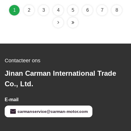
Sinotruk Howo T7H
SITRAK C7H T5G
1
2
3
4
5
6
7
8
ONDERDELEN
Contacteer ons
Jinan Carman International Trade
Co., Ltd.
E-mail
carmanservice@carman-motor.com