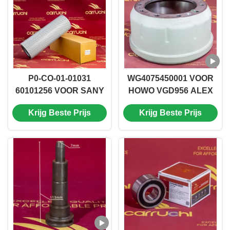
vergrendelingsnoot
P0-CO-01-01031
WG4075450001 VOOR
60101256 VOOR SANY
HOWO VGD956 ALEX
PARTS retour-oliefilter
PARTS Remtrommel
Krijg Beste Prijs
Krijg Beste Prijs