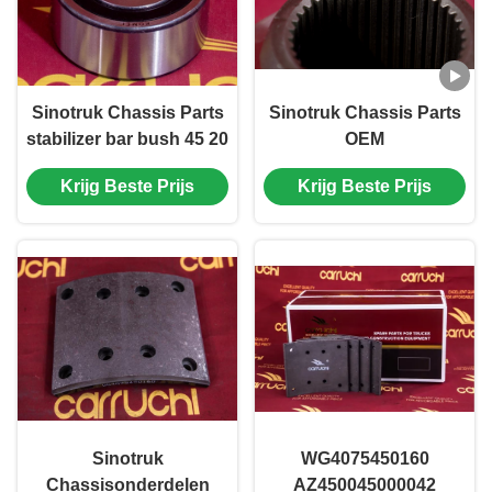
Sinotruk Chassis Parts
Sinotruk Chassis Parts
stabilizer bar bush 45 20
OEM
70 ontworpen om de
versnellingsonderdelen
Krijg Beste Prijs
Krijg Beste Prijs
structurele integriteit te
compatibel met Howo
behouden en het
SITRAK T5G C7H
hanteren van Howo
MCX16 ALEX
voertuigen te
verbeteren
Sinotruk
WG4075450160
Chassisonderdelen
AZ450045000042