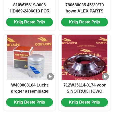
810W35619-0006
780680035 45*20*70
HD469-2406013 FOR
howo ALEX PARTS
howo SITRAK T5G C7H
Stabilisatorstangbus
Krijg Beste Prijs
Krijg Beste Prijs
MCY13 MCP16
shacman hande tgx
ALEX PARTS as
W400008104 Lucht
712W35114-0174 voor
droger assemblage
SINOTRUK HOWO
DZ96189361078
sitrak MCX16
Krijg Beste Prijs
Krijg Beste Prijs
3511010-73A Lucht
Reserveonderdelen
droger Assy VOOR
Tandwielringbeugel