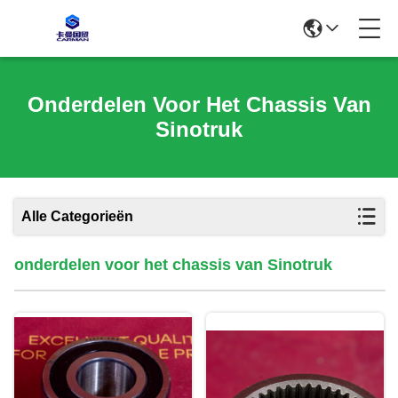
Onderdelen Voor Het Chassis Van
Sinotruk
Alle Categorieën
onderdelen voor het chassis van Sinotruk