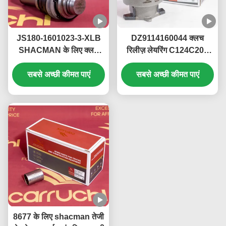
JS180-1601023-3-XLB
DZ9114160044 क्लच
SHACMAN के लिए क्लच
रिलीज़ लेयरिंग C124C203
फोर्क पिन उच्च तापमान प्रतिरोध
86CL6395FO-H के लिए
सबसे अच्छी कीमत पाएं
Shacman F2000 F3000
सबसे अच्छी कीमत पाएं
8677 के लिए shacman तेजी