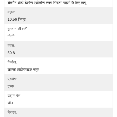
शेकमैन ऑटो डेलॉन्ग एओलॉन्ग क्लच सिस्टम पार्ट्स के लिए लागू
वज़न:
10.56 किग्रा
भुगतान की शर्तें:
टी/टी
व्यास:
50.8
निर्माता:
शांक्सी ऑटोमोबाइल समूह
प्रयोग:
ट्रक
उद्गम देश:
चीन
वितरण: