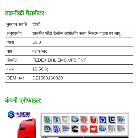
तकनीकी पैरामीटर:
भुगतान अवधि
टी/टी
अनुप्रयोग
शाकमैन ऑटो डेलॉन्ग आओलोंग क्लच सिस्टम पार्ट्स पर लागू
व्यास
50.8
नाम
क्लच प्लेट
शिपमेंट
FEDEX DHL EMS UPS TNT
वज़न
10.56Kg
OEM नंबर
DZ1560160020
कंपनी प्रोफाइल: