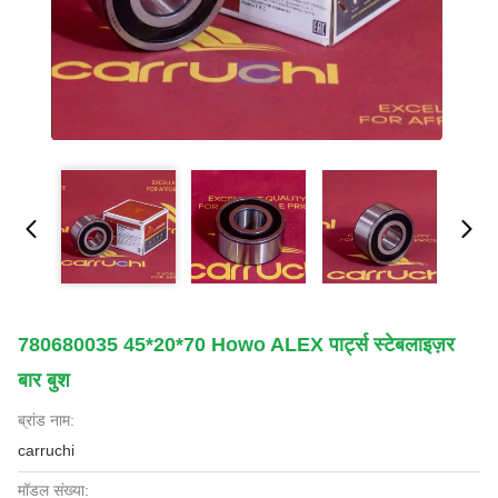
780680035 45*20*70 Howo ALEX पार्ट्स स्टेबलाइज़र
बार बुश
ब्रांड नाम:
carruchi
मॉडल संख्या: