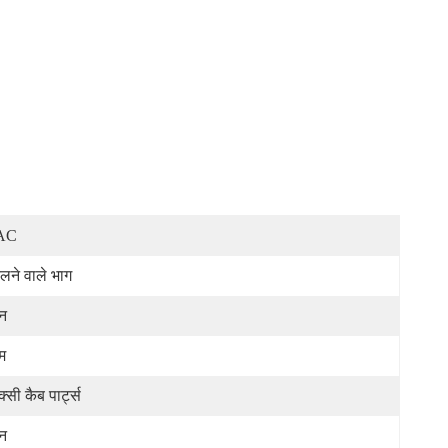
AC
लने वाले भाग
न
म
क्सी कैब पार्ट्स
न