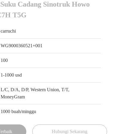
Suku Cadang Sinotruk Howo
C7H T5G
carruchi
WG9000360521+001
100
1-1000 usd
L/C, D/A, D/P, Western Union, T/T,
MoneyGram
1000 buah/minggu
erbaik
Hubungi Sekarang