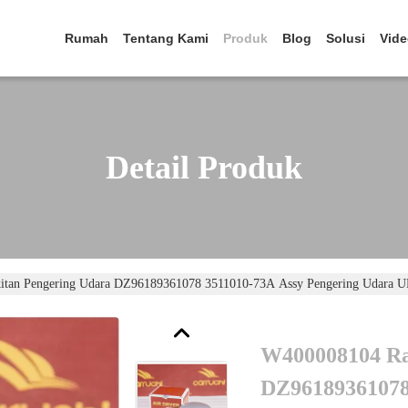
Rumah
Tentang Kami
Produk
Blog
Solusi
Vid
Detail Produk
itan Pengering Udara DZ96189361078 3511010-73A Assy Pengering Udar
W400008104 Ra
DZ96189361078