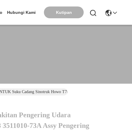
Kutipan
eo
Hubungi Kami
a UNTUK Suku Cadang Sinotruk Howo T7H SITRAK C7H T5G
kitan Pengering Udara
 3511010-73A Assy Pengering