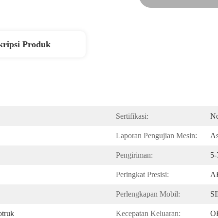
kripsi Produk
Sertifikasi:
N
Laporan Pengujian Mesin:
As
Pengiriman:
5
Peringkat Presisi:
A
Perlengkapan Mobil:
S
otruk
Kecepatan Keluaran:
O