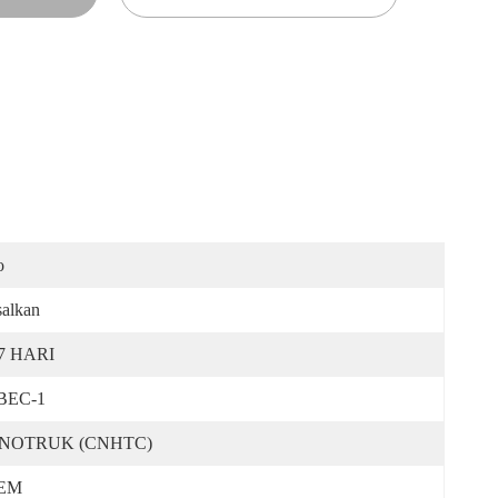
o
alkan
-7 HARI
BEC-1
INOTRUK (CNHTC)
EM