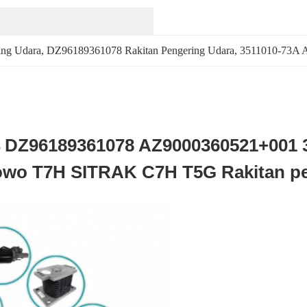
ing Udara
, 
DZ96189361078 Rakitan Pengering Udara
, 
3511010-73A A
DZ96189361078 AZ9000360521+001 3
owo T7H SITRAK C7H T5G Rakitan pe