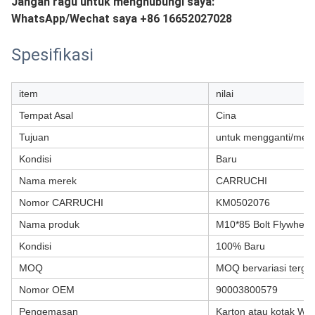
Jangan ragu untuk menghubungi saya:
WhatsApp/Wechat saya +86 16652027028
Spesifikasi
item
nilai
Tempat Asal
Cina
Tujuan
untuk mengganti/mem
Kondisi
Baru
Nama merek
CARRUCHI
Nomor CARRUCHI
KM0502076
Nama produk
M10*85 Bolt Flywheel
Kondisi
100% Baru
MOQ
MOQ bervariasi terga
Nomor OEM
90003800579
Pengemasan
Karton atau kotak Wo