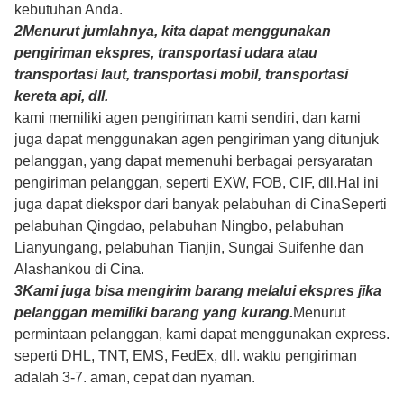
1
Untuk memastikan keamanan barang Anda lebih
baik, layanan kemasan profesional, ramah lingkungan,
nyaman dan efisien akan disediakan.
Rincian: Pengemasan kami menggunakan kotak kayu
ekspor, kotak plastik, karton atau palet.Kemasan ditutupi
dengan film tahan air untuk mencegah air atau kerusakan
selama transportasi. Sebelum
e packing, kami juga bisa
menempelkan label dan tanda pengiriman sesuai dengan
kebutuhan Anda.
2Menurut jumlahnya, kita dapat menggunakan
pengiriman ekspres, transportasi udara atau
transportasi laut, transportasi mobil, transportasi
kereta api, dll.
kami memiliki agen pengiriman kami sendiri, dan kami
juga dapat menggunakan agen pengiriman yang ditunjuk