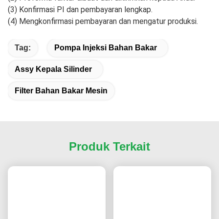
5Berapa lama waktu pengiriman?
Waktu pengiriman untuk pesanan sampel adalah 3-5 hari,
dan untuk pesanan massal adalah 5-15 hari.
6Apakah Anda menawarkan sampel gratis?
Ya, kami menawarkan sampel gratis kepada distributor dan
grosir, tetapi pelanggan harus menanggung biaya
pengiriman. Kami tidak memberikan sampel gratis kepada
pengguna akhir.
7Bagaimana cara memesan?
(1) Kirimkan nomor model, merek dan jumlah, informasi
penerima, metode pengiriman dan syarat pembayaran.
(2) Proforma faktur dibuat dan dikirimkan kepada Anda.
(3) Konfirmasi PI dan pembayaran lengkap.
(4) Mengkonfirmasi pembayaran dan mengatur produksi.
Tag:
Pompa Injeksi Bahan Bakar
Assy Kepala Silinder