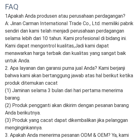
pelanggan, yang dapat memenuhi berbagai persyaratan
pengiriman pelanggan, seperti EXW, FOB, CIF, dll.Hal ini
juga dapat diekspor dari banyak pelabuhan di CinaSeperti
pelabuhan Qingdao, pelabuhan Ningbo, pelabuhan
Lianyungang, pelabuhan Tianjin, Sungai Suifenhe dan
Alashankou di Cina.
3Kami juga bisa mengirim barang melalui ekspres jika
pelanggan memiliki barang yang kurang.
Menurut
permintaan pelanggan, kami dapat menggunakan express.
seperti DHL, TNT, EMS, FedEx, dll. waktu pengiriman
adalah 3-7. aman, cepat dan nyaman.
FAQ
1Apakah Anda produsen atau perusahaan perdagangan?
A: Jinan Carman International Trade Co., Ltd. memiliki pabrik
sendiri dan kami telah menjadi perusahaan perdagangan
selama lebih dari 10 tahun. Kami profesional di bidang ini.
Kami dapat mengontrol kualitas,Jadi kami dapat
menawarkan harga terbaik dan kualitas yang sangat baik