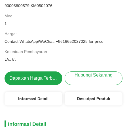
90003800579 KM0502076
Moq:
1
Harga:
Contact WhatsApp/WeChat: +8616652027028 for price
Ketentuan Pembayaran:
L/c, t/t
Hubungi Sekarang
Dapatkan Harga Terbaik
Informasi Detail
Deskripsi Produk
Informasi Detail