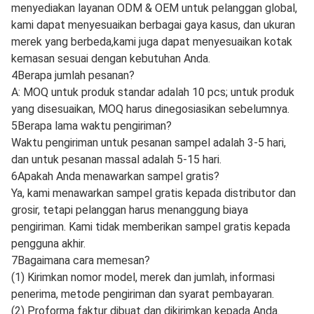
untuk Anda.
2. Apa layanan dan garansi purna jual Anda? Kami berjanji
bahwa kami akan bertanggung jawab atas hal berikut ketika
produk ditemukan cacat
(1) Jaminan selama 3 bulan dari hari pertama menerima
barang.
(2) Produk pengganti akan dikirim dengan pesanan barang
Anda berikutnya.
(3) Produk yang cacat dapat dikembalikan jika pelanggan
menginginkannya.
3. Apakah Anda menerima pesanan ODM & OEM? Ya, kami
menyediakan layanan ODM & OEM untuk pelanggan global,
kami dapat menyesuaikan berbagai gaya kasus, dan ukuran
merek yang berbeda,kami juga dapat menyesuaikan kotak
kemasan sesuai dengan kebutuhan Anda.
4Berapa jumlah pesanan?
A: MOQ untuk produk standar adalah 10 pcs; untuk produk
yang disesuaikan, MOQ harus dinegosiasikan sebelumnya.