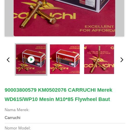
90003800579 KM0502076 CARRUCHI Merek
WD615/WP10 Mesin M10*85 Flywheel Baut
Nama Merek:
Carruchi
Nomor Model: