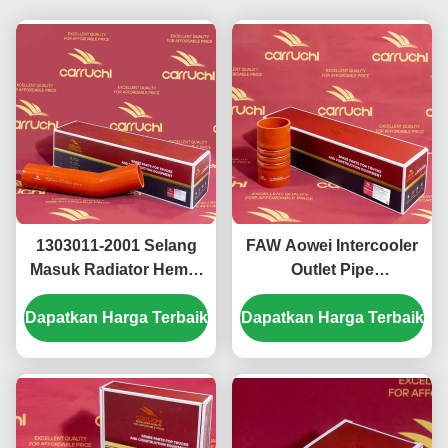
1303011-2001 Selang
FAW Aowei Intercooler
Masuk Radiator Hemat
Outlet Pipe
Energi Tahan Korosi
1119060A263
Dapatkan Harga Terbaik
Selang Masuk
Dapatkan Harga Terbaik
Intercooler Outlet Hose
Pendingin Untuk FAW
Pakai tahan
J7 J6P