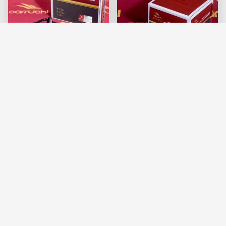
1003041A29D Silinder
Sensor Suhu Air FAW
Head Gasket FAW J6
KM7401507 CG2201-
Xichai CA6DL
02A 3602155-60DA-C01
Dapatkan Harga Terbaik
Ketahanan Karat
Dapatkan Harga Terbaik