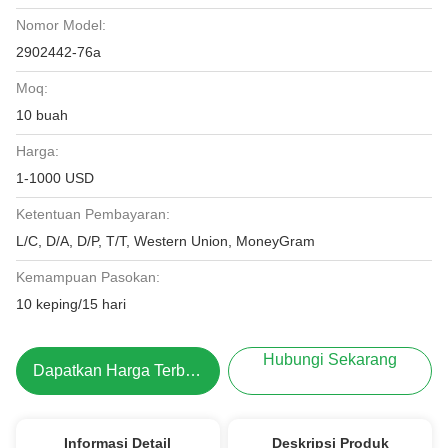
Nomor Model:
2902442-76a
Moq:
10 buah
Harga:
1-1000 USD
Ketentuan Pembayaran:
L/C, D/A, D/P, T/T, Western Union, MoneyGram
Kemampuan Pasokan:
10 keping/15 hari
Hubungi Sekarang
Dapatkan Harga Terbaik
Informasi Detail
Deskripsi Produk