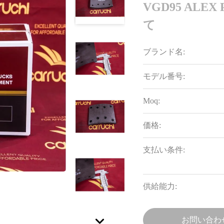
VGD95 ALE
て
ブランド名:
モデル番号:
Moq:
価格:
支払い条件:
供給能力:
お問い合わ