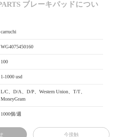
X PARTS ブレーキパッドについ
carruchi
WG4075450160
100
1-1000 usd
L/C、D/A、D/P、Western Union、T/T、
MoneyGram
1000個/週
せ
今接触