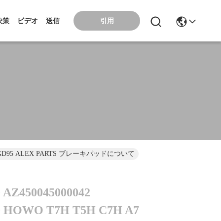
引用
決策
ビデオ
送信
H A7 VGD95 ALEX PARTS ブレーキパッドについて
 AZ450045000042
0 HOWO T7H T5H C7H A7