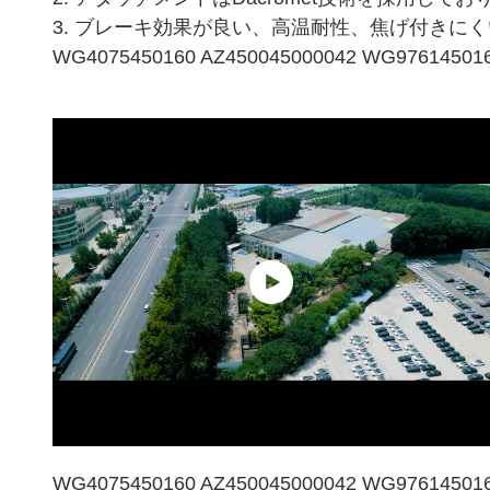
3. ブレーキ効果が良い、高温耐性、焦げ付きに
WG4075450160 AZ450045000042 WG976145
WG4075450160 AZ450045000042 WG976145