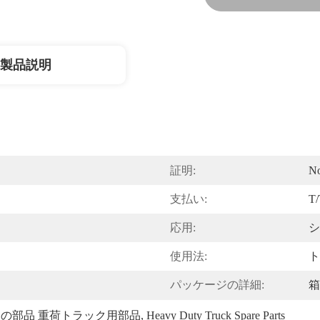
製品説明
証明:
N
支払い:
T/
応用:
シ
使用法:
ト
パッケージの詳細:
箱
の部品 重荷トラック用部品
, 
Heavy Duty Truck Spare Parts