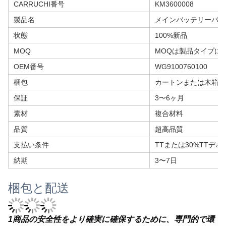
CARRUCHI番号
KM3600008
製品名
メインバッテリーパワ
状態
100%新品
MOQ
MOQは製品タイプに
OEM番号
WG9100760100
梱包
カートンまたは木箱
保証
3〜6ヶ月
素材
複合材料
品質
超高品質
支払い条件
TTまたは30%TTデポ
納期
3〜7日
梱包と配送