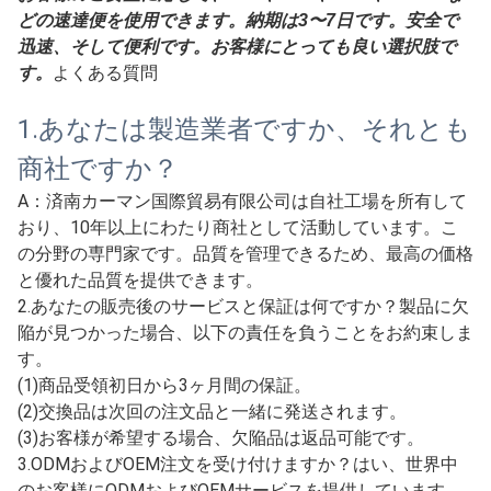
は丁寧に梱包されています。
2.数量に応じて、速達便、航
空輸送、海上輸送、自動車輸送、鉄道輸送などを使用でき
ます。
当社は独自の貨物運送業者を所有しており、お客様の指定
する貨物運送業者を使用することもできます。これによ
り、EXW、FOB、CIFなど、お客様のさまざまな配送要
件を満たすことができます。また、中国の多くの港から輸
出できます。例えば、青島港、寧波港、連雲港港、天津
港、綏芬河、中国のアラシャンコウなどです。
3.お客様のご要望に応じて、少量の場合は速達便で発送す
ることも可能です。
お客様のご要望に応じて、DHL、TNT、EMS、FedExな
どの速達便を使用できます。納期は3〜7日です。安全で
迅速、そして便利です。お客様にとっても良い選択肢で
す。
よくある質問
1.あなたは製造業者ですか、それとも
商社ですか？