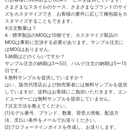
A：済南カーマン国際貿易有限公司は自社工場を所有して
おり、10年以上にわたり商社として活動しています。こ
の分野の専門家です。品質を管理できるため、最高の価格
と優れた品質を提供できます。
2.あなたの販売後のサービスと保証は何ですか？製品に欠
陥が見つかった場合、以下の責任を負うことをお約束しま
す。
(1)商品受領初日から3ヶ月間の保証。
(2)交換品は次回の注文品と一緒に発送されます。
(3)お客様が希望する場合、欠陥品は返品可能です。
3.ODMおよびOEM注文を受け付けますか？はい、世界中
のお客様にODMおよびOEMサービスを提供しています。
さまざまなスタイルのケース、さまざまなブランドのサイ
ズをカスタマイズでき、お客様の要件に応じて梱包箱をカ
スタマイズすることもできます。
4.注文数量は？
A：標準製品のMOQは10個です。カスタマイズ製品の
MOQは事前に交渉する必要があります。サンプル注文に
はMOQはありません。