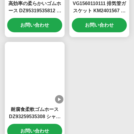
ット
ッテリー切断
高効率の柔らかいゴムホ
VG1560110111 排気管ガ
ース DZ95319535812 シ
スケット KM2401567 シ
ャックマン 部品
ノトルク ホウ WD615
お問い合わせ
WP10 エンジン
お問い合わせ