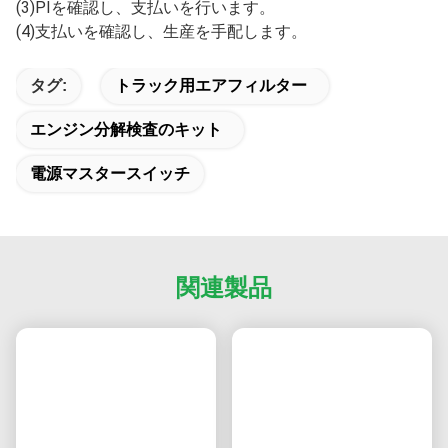
5.納期はどのくらいですか？
サンプル注文の納期は3〜5日、バルク注文の納期は5〜15
日です。
6.無料サンプルを提供していますか？
はい、販売代理店および卸売業者には無料サンプルを提供
していますが、送料はお客様にご負担いただきます。エン
ドユーザーには無料サンプルを提供していません。
7.注文方法を教えてください。
(1)モデル番号、ブランド、数量、荷受人情報、配送方
法、支払い条件をメールでお送りください。
(2)プロフォーマインボイスを作成し、お送りします。
(3)PIを確認し、支払いを行います。
(4)支払いを確認し、生産を手配します。
タグ:
トラック用エアフィルター
エンジン分解検査のキット
電源マスタースイッチ