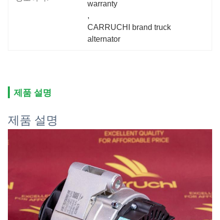
warranty
, 
CARRUCHI brand truck 
alternator
제품 설명
제품 설명