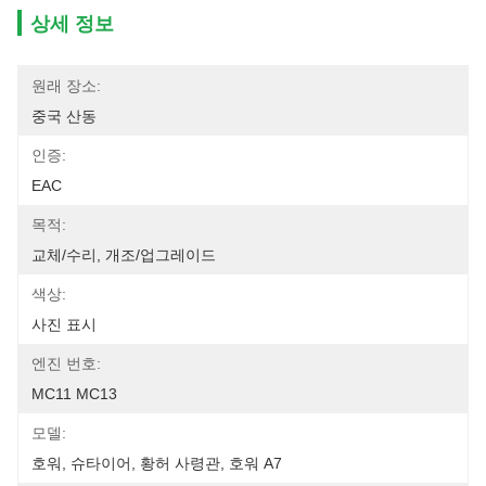
상세 정보
원래 장소:
중국 산동
인증:
EAC
목적:
교체/수리, 개조/업그레이드
색상:
사진 표시
엔진 번호:
MC11 MC13
모델:
호워, 슈타이어, 황허 사령관, 호워 A7