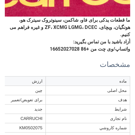
ما قطعات یدکی برای فاو، شاکمن، سینوتروک سیترک هو،
هونگیان، ویچای، ZF، XCMG LGMG، DCEC و غیره فراهم می
کنیم.
آزاد باشيد با من تماس بگيريد:
واتساپ/وی چت من +86 16652027028
مشخصات
ماده
ارزش
محل اصلی
چین
هدف
برای تعویض/تعمیر
شرایط
جدید
نام تجاری
CARRUCHI
شماره کاروشي
KM0502075