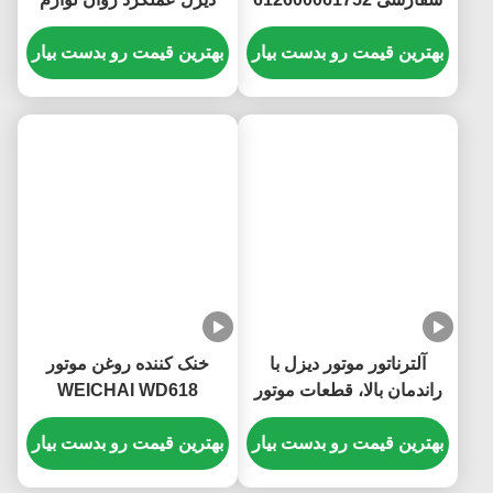
612600061295
جانبی موتور دیزل برای
بهترین قیمت رو بدست بیار
Weichai WD615
بهترین قیمت رو بدست بیار
آلترناتور موتور دیزل با
خنک کننده روغن موتور
راندمان بالا، قطعات موتور
WEICHAI WD618
دیزل صرفه جویی در انرژی
61800010113 نصب آسان
S00046485+01
بهترین قیمت رو بدست بیار
پایداری بالا
بهترین قیمت رو بدست بیار
JFZ2970SW1J