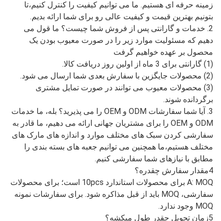
زمینه حرفه ای هستیم. ما می توانیم کیفیت را کنترل کنیم،تا
بتونیم بهترین قیمت و کیفیت عالی رو برای شما ارائه بدیم.
2. خدمات و گارانتی پس از فروش شما چیست؟ ما قول می
دهیم که مسئولیت موارد زیر را در صورت معیوب بودن یک
محصول بر عهده خواهیم گرفت
(1) گارانتی برای 3 ماه از اولین روز دریافت کالا.
(2) محصولات جایگزین با سفارش بعدی شما ارسال می شود.
(3) محصولات معیوب می توانند در صورت تمایل مشتری
برگردانده شوند.
3. آیا شما سفارشات ODM و OEM را می پذیرید؟ بله، ما خدمات
ODM و OEM را برای مشتریان جهانی ارائه می دهیم، ما قادر به
سفارشی کردن سبک های مختلف موارد و اندازه های مارک های
مختلف هستیم،ما همچنین می توانیم جعبه های بسته بندی را
مطابق با نیازهای شما سفارشی کنیم.
4مقدار سفارش چقدره؟
A: MOQ برای محصولات استاندارد 10pcs است؛ برای محصولات
سفارشی، MOQ باید از قبل مذاکره شود. برای سفارشات نمونه
MOQ وجود ندارد.
5زمان تحویل چقدر طول میکشه؟