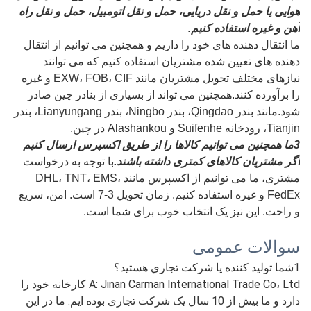
هوایی یا حمل و نقل دریایی، حمل و نقل اتومبیل، حمل و نقل راه
آهن و غیره استفاده کنیم.
ما انتقال دهنده های خود را داریم و همچنین می توانیم از انتقال
دهنده های تعیین شده مشتریان استفاده کنیم که می توانند
نیازهای مختلف تحویل مشتریان مانند EXW، FOB، CIF و غیره
را برآورده کنند.همچنین می تواند از بسیاری از بنادر چین صادر
شود.مانند بندر Qingdao، بندر Ningbo، بندر Lianyungang، بندر
Tianjin، رودخانه Suifenhe و Alashankou در چین.
3ما همچنین می توانیم کالاها را از طریق اکسپرس ارسال کنیم
اگر مشتریان کالاهای کمتری داشته باشند.
با توجه به درخواست
مشتری، ما می توانیم از اکسپرس مانند DHL، TNT، EMS،
FedEx و غیره استفاده کنیم. زمان تحویل 3-7 است. امن، سریع
و راحت. این نیز یک انتخاب خوب برای شما است.
سوالات عمومی
1شما توليد کننده يا شرکت تجاري هستيد؟
A: Jinan Carman International Trade Co، Ltd کارخانه خود را
دارد و ما بیش از 10 سال یک شرکت تجاری بوده ایم. ما در این