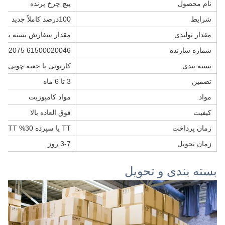
نام محصول
پیچ چرخ پرنده
شرایط
100درصد کاملاً جديد
مقدار تولیدی
مقدار سفارش بسته به 
شماره سازنده
61500020046 VG1500029046 KM0502075
بسته بندی
کارتونی یا جعبه چوبی
تضمین
3 تا 6 ماه
مواد
مواد کامپوزیت
کیفیت
فوق العاده بالا
زمان پرداخت
TT یا سپرده 30% TT
زمان تحویل
3-7 روز
بسته بندی و تحویل