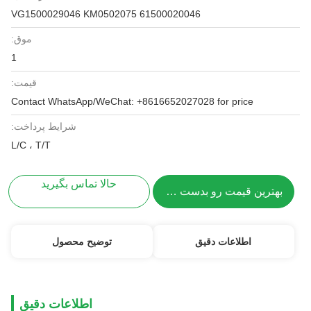
61500020046 VG1500029046 KM0502075
موق:
1
قیمت:
Contact WhatsApp/WeChat: +8616652027028 for price
شرایط پرداخت:
L/C ، T/T
حالا تماس بگیرید
بهترین قیمت رو بدست بیار
اطلاعات دقیق
توضیح محصول
اطلاعات دقیق