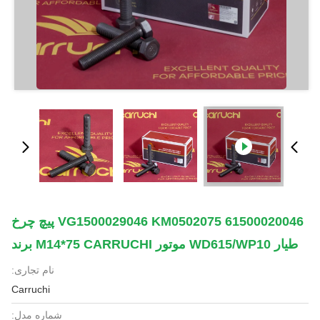
61500020046 VG1500029046 KM0502075 پیچ چرخ
طیار WD615/WP10 موتور M14*75 CARRUCHI برند
نام تجاری:
Carruchi
شماره مدل: