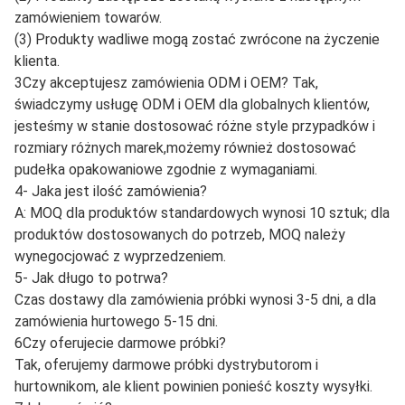
1Jesteś producentem czy firmą handlową?
A: Jinan Carman International Trade Co., Ltd. ma własną
fabrykę i jesteśmy firmą handlową od ponad 10 lat.
Jesteśmy profesjonalistami w tej dziedzinie.Więc możemy
zaoferować najlepszą cenę i doskonałą jakość dla Ciebie.
2. Jaka jest Twoja obsługa i gwarancja po sprzedaży?
Obiecujemy, że weźmiemy odpowiedzialność za
następujące, gdy produkt okaże się wadliwy
(1) Gwarancja trwa 3 miesiące od pierwszego dnia
otrzymania towaru.
(2) Produkty zastępcze zostaną wysłane z następnym
zamówieniem towarów.
(3) Produkty wadliwe mogą zostać zwrócone na życzenie
klienta.
3Czy akceptujesz zamówienia ODM i OEM? Tak,
świadczymy usługę ODM i OEM dla globalnych klientów,
jesteśmy w stanie dostosować różne style przypadków i
rozmiary różnych marek,możemy również dostosować