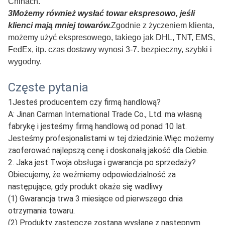
towary są dobrze zapakowane.
2W zależności od ilości możemy korzystać z
transportu ekspresowego, transportu lotniczego lub
morskiego, transportu samochodowego, transportu
kolejowego itp.
mamy własnych spedytorów, a także możemy korzystać z
wyznaczonych spedytorów klientów, które mogą spełniać
różne wymagania dostaw klientów, takie jak EXW, FOB,
CIF itp.Można go również eksportować z wielu portów w
ChinachTakie jak port Qingdao, port Ningbo, port
Lianyungang, port Tianjin, rzeka Suifenhe i Alashankou w
Chinach.
3Możemy również wysłać towar ekspresowo, jeśli
klienci mają mniej towarów.
Zgodnie z życzeniem klienta,
możemy użyć ekspresowego, takiego jak DHL, TNT, EMS,
FedEx, itp. czas dostawy wynosi 3-7. bezpieczny, szybki i
wygodny.
Częste pytania