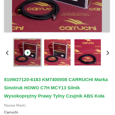
810W27120-6183 KM7400008 CARRUCHI Marka
Sinotruk HOWO C7H MCY13 Silnik
Wysokoprężny Prawy Tylny Czujnik ABS Koła
Nazwa Marki:
Carruchi