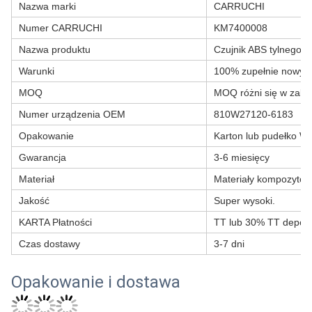
Nazwa marki
CARRUCHI
Numer CARRUCHI
KM7400008
Nazwa produktu
Czujnik ABS tylnego k
Warunki
100% zupełnie nowy.
MOQ
MOQ różni się w zależ
Numer urządzenia OEM
810W27120-6183
Opakowanie
Karton lub pudełko W
Gwarancja
3-6 miesięcy
Materiał
Materiały kompozyto
Jakość
Super wysoki.
KARTA Płatności
TT lub 30% TT depoz
Czas dostawy
3-7 dni
Opakowanie i dostawa