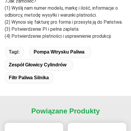
pudełka opakowaniowe zgodnie z wymaganiami.
4- Jaka jest ilość zamówienia?
A: MOQ dla produktów standardowych wynosi 10 sztuk; dla
produktów dostosowanych do potrzeb, MOQ należy
wynegocjować z wyprzedzeniem.
5- Jak długo to potrwa?
Czas dostawy dla zamówienia próbki wynosi 3-5 dni, a dla
zamówienia hurtowego 5-15 dni.
6Czy oferujecie darmowe próbki?
Tak, oferujemy darmowe próbki dystrybutorom i
hurtownikom, ale klient powinien ponieść koszty wysyłki.
7Jak zamówić?
(1) Wyślij nam numer modelu, markę i ilość, informacje o
odbiorcy, metodę wysyłki i warunki płatności.
(2) Wynosi się fakturę pro forma i przesyła ją do Państwa.
(3) Potwierdzenie PI i pełna zapłata.
(4) Potwierdzenie płatności i usprawnienie produkcji.
Tagi:
Pompa Wtrysku Paliwa