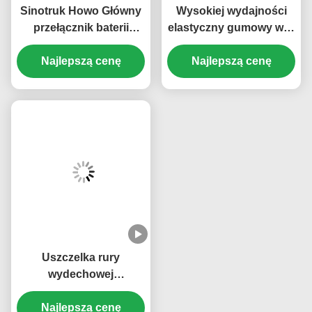
Sinotruk Howo Główny
Wysokiej wydajności
przełącznik baterii
elastyczny gumowy wąż
Operacja
DZ95319535812 części
bezpieczeństwa
Najlepszą cenę
zamienne Shacman
Najlepszą cenę
WG9100760100
KM3600008
Uszczelka rury
wydechowej
VG1560110111
KM2401567 Sinotruk
Najlepszą cenę