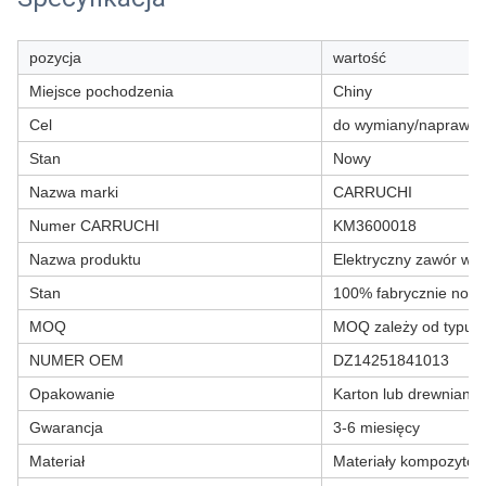
pozycja
wartość
Miejsce pochodzenia
Chiny
Cel
do wymiany/naprawy
Stan
Nowy
Nazwa marki
CARRUCHI
Numer CARRUCHI
KM3600018
Nazwa produktu
Elektryczny zawór wod
Stan
100% fabrycznie now
MOQ
MOQ zależy od typu p
NUMER OEM
DZ14251841013
Opakowanie
Karton lub drewniana 
Gwarancja
3-6 miesięcy
Materiał
Materiały kompozyto