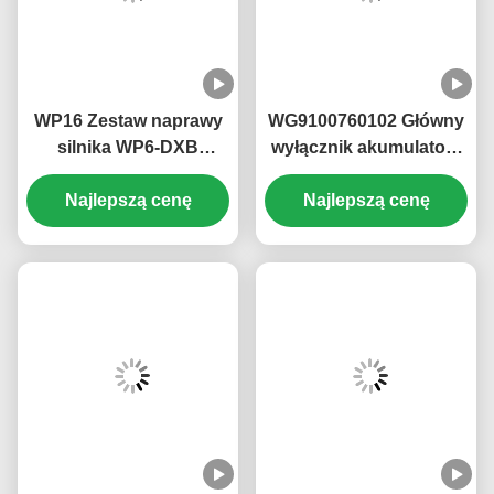
WP16 Zestaw naprawy
WG9100760102 Główny
silnika WP6-DXB
wyłącznik akumulatora
KM8200144 Zestawy
KM3600023 Sinotruk
naprawy silnika
Najlepszą cenę
Najlepszą cenę
Howo T5G T7G
odporności cieplnej
Odłącznik głównego
akumulatora