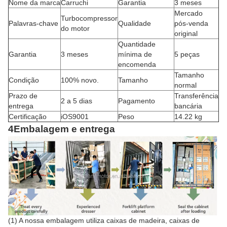
Nome da marca
Carruchi
Garantia
3 meses
Mercado
Turbocompressor
Palavras-chave
Qualidade
pós-venda
do motor
original
Quantidade
Garantia
3 meses
mínima de
5 peças
encomenda
Tamanho
Condição
100% novo.
Tamanho
normal
Prazo de
Transferência
2 a 5 dias
Pagamento
entrega
bancária
Certificação
iOS9001
Peso
14.22 kg
4Embalagem e entrega
(1) A nossa embalagem utiliza caixas de madeira, caixas de