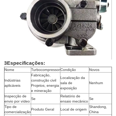
3Especificações:
Nome
Turbocompressor
Condição
Novos
Fabricação,
Localização da
Indústrias
construção civil
sala de
Nenhum
aplicáveis
Projetos, energia
exposição
e mineração
Inspecção de
Relatório de
Se
Se
envio por vídeo
ensaio mecânico
Tipo de
Shandong,
Produto Geral
Local de origem
comercialização
China