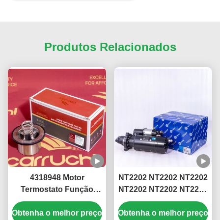
Produtos Relacionados
4318948 Motor
NT2202 NT2202 NT2202
Termostato Função
NT2202 NT2202 NT2202
suave Resistência à
NT2202 NT2202 NT2202
Obtenha o melhor preço
temperatura
Obtenha o melhor preço
NT2202 NT2202 NT2202