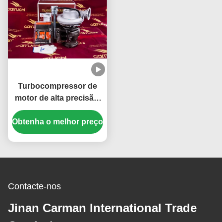
Turbocompressor de
motor de alta precisão,
motor de economia de
Obtenha o melhor preço
energia, Turbo 4036915
4035893 4089854
Contacte-nos
Jinan Carman International Trade