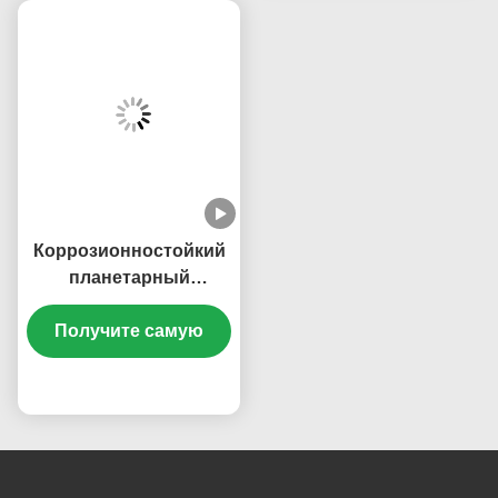
AZ712732001007 ДЛЯ HOWO SITRAK T5G C7H
MCX16 ALEX ЗАПЧАСТИ шестерня
AZ712732001007 ДЛЯ HOWO SITRAK T5G C7H
MCX16 ALEX ЗАПЧАСТИ шестерня
AZ712732001007 ДЛЯ HOWO SITRAK T5G C7H
MCX16 ALEX ЗАПЧАСТИ шестерня
Тэги:
Части Для Энергосберегающих Грузовиков