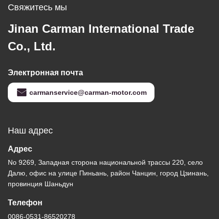
Запчасти Для Тяжелых Грузовиков
Связанные Продукты
P635-2201-18 Сборка
WG880410038
универсального
Тормозная щипца