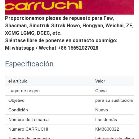
Proporcionamos piezas de repuesto para Faw,
Shacman, Sinotruk Sitrak Howo, Hongyan, Weichai, ZF,
XCMG LGMG, DCEC, etc.
Siéntase libre de ponerse en contacto conmigo:
Mi whatsapp / Wechat +86 16652027028
Especificación
el artículo
Valor
Lugar de origen
China.
Objetivo
para su sustitución/re
Condición
Nuevo
Nombre de la marca
Las demás
Número CARRUCHI
KM3600022
Nombre del producto
Interruptor de aliment