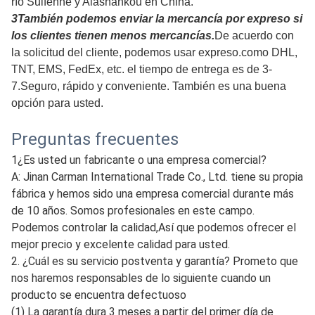
2De acuerdo con la cantidad, podemos utilizar la
entrega expresa, el transporte aéreo o el transporte
marítimo, el transporte automotriz, el transporte
ferroviario, etc.
Tenemos nuestros propios transportistas, y también
podemos utilizar los transportistas designados de los
clientes, que pueden cumplir con los diversos requisitos
de entrega de los clientes, tales como EXW, FOB, CIF,
etc.También se puede exportar desde muchos puertos de
China.Por ejemplo, el puerto de Qingdao, el puerto de
Ningbo, el puerto de Lianyungang, el puerto de Tianjin, el
río Suifenhe y Alashankou en China.
3También podemos enviar la mercancía por expreso si
los clientes tienen menos mercancías.
De acuerdo con
la solicitud del cliente, podemos usar expreso.como DHL,
TNT, EMS, FedEx, etc. el tiempo de entrega es de 3-
7.Seguro, rápido y conveniente. También es una buena
opción para usted.