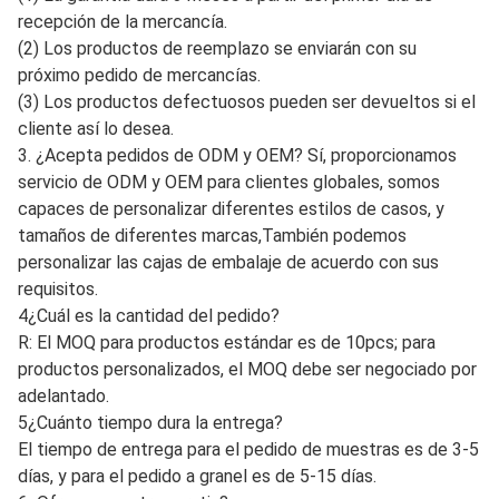
Preguntas frecuentes
1¿Es usted un fabricante o una empresa comercial?
A: Jinan Carman International Trade Co., Ltd. tiene su propia
fábrica y hemos sido una empresa comercial durante más
de 10 años. Somos profesionales en este campo.
Podemos controlar la calidad,Así que podemos ofrecer el
mejor precio y excelente calidad para usted.
2. ¿Cuál es su servicio postventa y garantía? Prometo que
nos haremos responsables de lo siguiente cuando un
producto se encuentra defectuoso
(1) La garantía dura 3 meses a partir del primer día de
recepción de la mercancía.
(2) Los productos de reemplazo se enviarán con su
próximo pedido de mercancías.
(3) Los productos defectuosos pueden ser devueltos si el
cliente así lo desea.
3. ¿Acepta pedidos de ODM y OEM? Sí, proporcionamos
servicio de ODM y OEM para clientes globales, somos