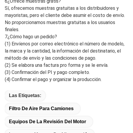
capaces de personalizar diferentes estilos de casos, y
tamaños de diferentes marcas,También podemos
personalizar las cajas de embalaje de acuerdo con sus
requisitos.
4¿Cuál es la cantidad del pedido?
R: El MOQ para productos estándar es de 10pcs; para
productos personalizados, el MOQ debe ser negociado por
adelantado.
5¿Cuánto tiempo dura la entrega?
El tiempo de entrega para el pedido de muestras es de 3-5
días, y para el pedido a granel es de 5-15 días.
6¿Ofrece muestras gratis?
Sí, ofrecemos muestras gratuitas a los distribuidores y
mayoristas, pero el cliente debe asumir el costo de envío.
No proporcionamos muestras gratuitas a los usuarios
finales.
7¿Cómo hago un pedido?
(1) Envíenos por correo electrónico el número de modelo,
la marca y la cantidad, la información del destinatario, el