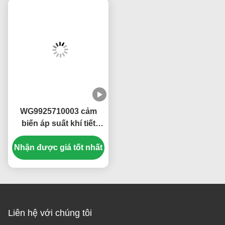
WG9925710003 cảm
biến áp suất khí tiết
kiệm năng lượng cho
Nhận được giá tốt nhất
SINOTRUK HOWO A7
Liên hệ với chúng tôi