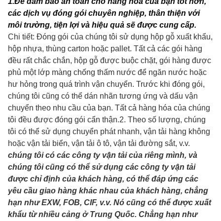
1
.Để đảm bảo an toàn cho hàng hóa của bạn tốt hơn,
các dịch vụ đóng gói chuyên nghiệp, thân thiện với
môi trường, tiện lợi và hiệu quả sẽ được cung cấp.
Chi tiết: Đóng gói của chúng tôi sử dụng hộp gỗ xuất khẩu,
hộp nhựa, thùng carton hoặc pallet. Tất cả các gói hàng
đều rất chắc chắn, hộp gỗ được buộc chặt, gói hàng được
phủ một lớp màng chống thấm nước để ngăn nước hoặc
hư hỏng trong quá trình vận chuyển. Trước khi đóng gói,
chúng tôi cũng có thể dán nhãn tương ứng và dấu vận
chuyển theo nhu cầu của bạn. Tất cả hàng hóa của chúng
tôi đều được đóng gói cẩn thận.
2. Theo số lượng, chúng
tôi có thể sử dụng chuyển phát nhanh, vận tải hàng không
hoặc vận tải biển, vận tải ô tô, vận tải đường sắt, v.v.
chúng tôi có các công ty vận tải của riêng mình, và
chúng tôi cũng có thể sử dụng các công ty vận tải
được chỉ định của khách hàng, có thể đáp ứng các
yêu cầu giao hàng khác nhau của khách hàng, chẳng
hạn như EXW, FOB, CIF, v.v. Nó cũng có thể được xuất
khẩu từ nhiều cảng ở Trung Quốc. Chẳng hạn như