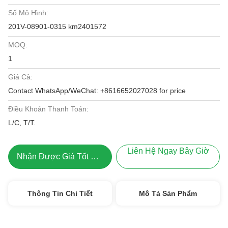
Số Mô Hình:
201V-08901-0315 km2401572
MOQ:
1
Giá Cả:
Contact WhatsApp/WeChat: +8616652027028 for price
Điều Khoản Thanh Toán:
L/C, T/T.
Liên Hệ Ngay Bây Giờ
Nhận Được Giá Tốt Nhất
Thông Tin Chi Tiết
Mô Tả Sản Phẩm