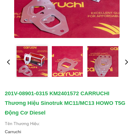
201V-08901-0315 KM2401572 CARRUCHI
Thương Hiệu Sinotruk MC11/MC13 HOWO T5G
Động Cơ Diesel
Tên Thương Hiệu:
Carruchi