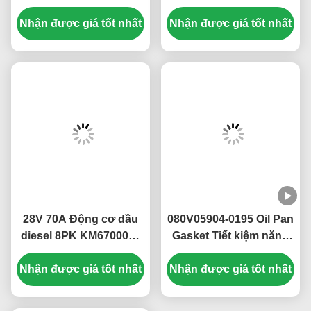
99112530148 cho Howo
612600091078 cho
Nhận được giá tốt nhất
Chịu nhiệt
Nhận được giá tốt nhất
Jiefang J6
28V 70A Động cơ dầu
080V05904-0195 Oil Pan
diesel 8PK KM6700024
Gasket Tiết kiệm năng
612600091115 Kháng
lượng cho SINOTRUK
Nhận được giá tốt nhất
xói
Nhận được giá tốt nhất
HOWO SITRAK MC11