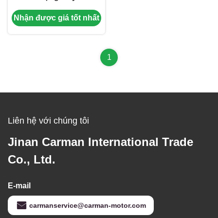
8200777-29MT Hoạt
Nhận được giá tốt nhất
động ổn định cho
DOOSAN DB58
1
Liên hệ với chúng tôi
Jinan Carman International Trade
Co., Ltd.
E-mail
carmanservice@carman-motor.com