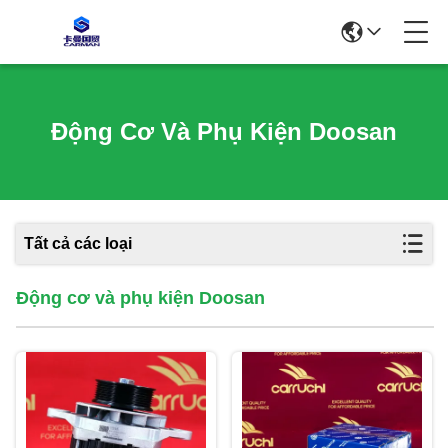
Động Cơ Và Phụ Kiện Doosan
Tất cả các loại
Động cơ và phụ kiện Doosan