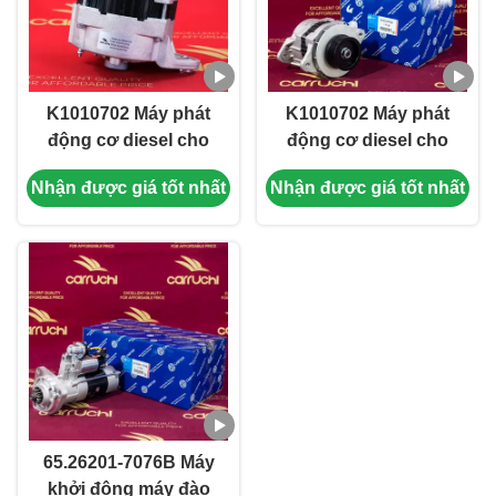
K1010702 Máy phát
K1010702 Máy phát
động cơ diesel cho
động cơ diesel cho
Doosan DB58 Chiếc
Doosan DB58 Chiếc
Nhận được giá tốt nhất
Nhận được giá tốt nhất
máy móc
máy móc
65.26201-7076B Máy
khởi động máy đào