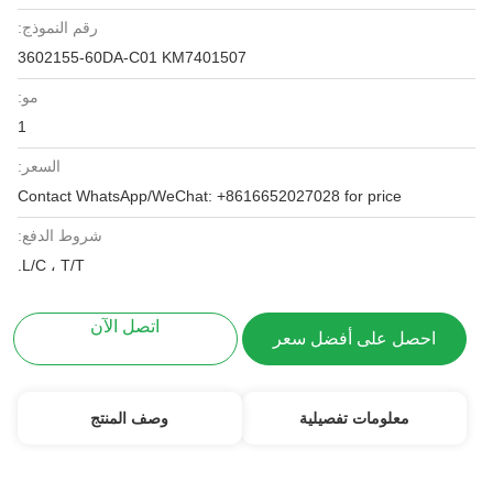
رقم النموذج:
3602155-60DA-C01 KM7401507
مو:
1
السعر:
Contact WhatsApp/WeChat: +8616652027028 for price
شروط الدفع:
L/C ، T/T.
اتصل الآن
احصل على أفضل سعر
معلومات تفصيلية
وصف المنتج