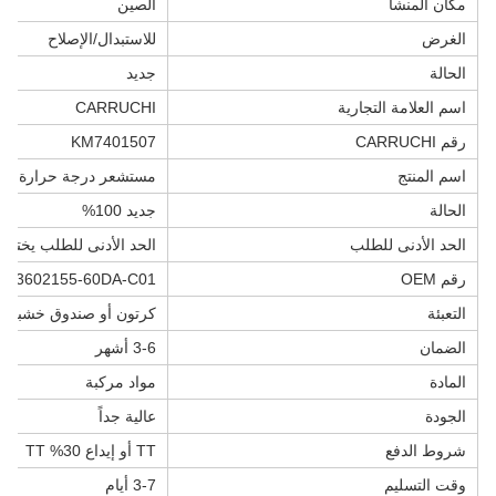
مكان المنشأ
الصين
الغرض
للاستبدال/الإصلاح
الحالة
جديد
اسم العلامة التجارية
CARRUCHI
رقم CARRUCHI
KM7401507
اسم المنتج
مستشعر درجة حرارة سائل
الحالة
جديد 100%
الحد الأدنى للطلب
الحد الأدنى للطلب يختل
رقم OEM
3602155-60DA-C01
التعبئة
كرتون أو صندوق خشبي
الضمان
3-6 أشهر
المادة
مواد مركبة
الجودة
عالية جداً
شروط الدفع
TT أو إيداع 30% TT
وقت التسليم
3-7 أيام