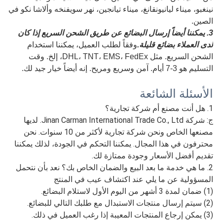
نينغبو، ميناء ليانيونقانغ، ميناء تيانجين، نهر سويفنخه وألاشا نكو في
الصين.
3. يمكننا أيضاً إرسال البضائع عن طريق الشحن السريع إذا كان
لدى العملاء بضائع قليلة.
وفقاً لطلب العميل، يمكننا استخدام
الشحن السريع. مثل DHL، TNT، EMS، FedEx، إلخ. وقت
التسليم هو 3-7 أيام. آمن وسريع ومريح. إنه أيضاً خيار جيد لك.
الأسئلة الشائعة
1. هل أنت مصنع أم شركة تجارية؟
ج: شركة Jinan Carman International Trade Co., Ltd. لديها
مصنعها الخاص ونحن شركة تجارية لأكثر من 10 سنوات. نحن
محترفون في هذا المجال. يمكننا التحكم في الجودة، لذلك يمكننا
تقديم أفضل الأسعار وجودة ممتازة لك.
2. ما هي خدمة ما بعد البيع والضمان الخاص بك؟ نعد بأن نتحمل
المسؤولية عن ما يلي عند اكتشاف عيب في المنتج
(1) ضمان لمدة 3 أشهر من اليوم الأول لاستلام البضائع.
(2) سيتم إرسال منتجات الاستبدال مع طلبك التالي للبضائع.
(3) يمكن إرجاع المنتجات المعيبة إذا رغب العميل في ذلك.