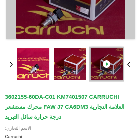
3602155-60DA-C01 KM7401507 CARRUCHI
العلامة التجارية FAW J7 CA6DM3 محرك مستشعر
درجة حرارة سائل التبريد
الاسم التجاري:
Carruchi