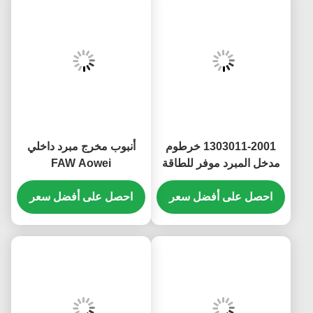
1303011-2001 خرطوم
أنبوب مخرج مبرد داخلي
مدخل المبرد موفر للطاقة
FAW Aowei
ومضاد للتآكل لخرطوم
1119060A263 خرطوم
احصل على أفضل سعر
مدخل سائل التبريد لـ FAW
احصل على أفضل سعر
مخرج مبرد داخلي مقاوم
J7 J6P
للتآكل