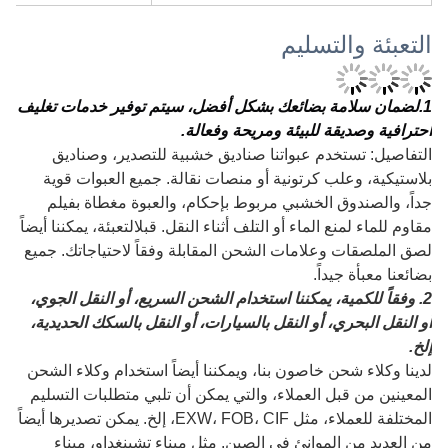
التعبئة والتسليم
1
.لضمان سلامة بضائعك بشكل أفضل، سيتم توفير خدمات تغليف
احترافية وصديقة للبيئة ومريحة وفعالة.
التفاصيل: تستخدم عبواتنا صناديق خشبية للتصدير، وصناديق
بلاستيكية، وعلب كرتونية أو منصات نقالة. جميع العبوات قوية
جداً، والصندوق الخشبي مربوط بإحكام، والعبوة مغطاة بفيلم
مقاوم للماء لمنع الماء أو التلف أثناء النقل. قبل
التعبئة، يمكننا أيضاً
لصق الملصقات وعلامات الشحن المقابلة وفقاً لاحتياجاتك. جميع
بضائعنا معبأة جيداً.
2. وفقاً للكمية، يمكننا استخدام الشحن السريع، أو النقل الجوي،
أو النقل البحري، أو النقل بالسيارات، أو النقل بالسكك الحديدية،
إلخ.
لدينا وكلاء شحن خاصون بنا، ويمكننا أيضاً استخدام وكلاء الشحن
المعينين من قبل العملاء، والتي يمكن أن تلبي متطلبات التسليم
المختلفة للعملاء، مثل EXW، FOB، CIF، إلخ. يمكن تصديرها أيضاً
من العديد من الموانئ في الصين. مثل ميناء تشينغداو، ميناء