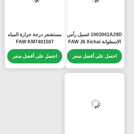
1003041A29D غسيل رأس
مستشعر درجة حرارة المياه
الاسطوانة FAW J6 Xichai
FAW KM7401507
CA6DL مقاومة الصدأ
CG2201-02A 3602155-
احصل على أفضل سعر
60DA-C01
احصل على أفضل سعر