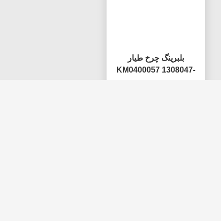
1003041A29D واشر
سنسور دمای آب FAW
سرسیلندر FAW J6 Xichai
KM7401507 CG2201-
CA6DL مقاومت در برابر
02A 3602155-60DA-C01
زنگ زدگی
بهترین قیمت رو بدست بیار
بهترین قیمت رو بدست بیار
بلبرینگ چرخ طیار
KM0400057 1308047-
630-114BAA 3307ARS