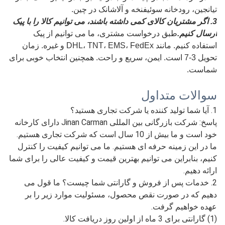
یک فیلم ضد آب پوشانده شده است تا از آب یا آسیب در حین حمل
و نقل جلوگیری شود. قبل از
بسته بندی، ما همچنین می توانیم
برچسب ها و علائم حمل و نقل مربوطه را مطابق با نیاز شما
بچسبانیم. تمام کالاهای ما به خوبی بسته بندی شده اند.
2. با توجه به مقدار، ما می توانیم از تحویل سریع، حمل و نقل
هوایی یا حمل و نقل اقیانوسی، حمل و نقل خودرو، حمل و نقل
ریلی و غیره استفاده کنیم.
ما فورواردرهای حمل و نقل خود را داریم و همچنین می توانیم از
فورواردرهای تعیین شده مشتریان استفاده کنیم که می تواند
نیازهای مختلف تحویل مشتریان را برآورده کند، مانند EXW،
FOB، CIF و غیره. همچنین می توان از بسیاری از بنادر در چین
صادر کرد. مانند بندر چینگدائو، بندر نینگبو، بندر لیانیونگانگ، بندر
تیانجین، رودخانه سوئیفنخه و آلاشانک در چین.
3. اگر مشتریان کالای کمی داشته باشند، می توانیم کالا را با پیک
ارسال کنیم.
طبق درخواست مشتری، ما می توانیم از پیک
استفاده کنیم. مانند DHL، TNT، EMS، FedEx و غیره. زمان
تحویل 3-7 است. ایمن، سریع و راحت. همچنین انتخاب خوبی برای
شماست.