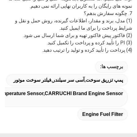
مختلف هستیم، همچنین می توانیم جعبه های بسته بندی را
مطابق با الزامات شما سفارشی کنیم.
4. مقدار سفارش چقدر است؟
پاسخ: MOQ برای محصولات استاندارد 10 عدد است؛ برای
محصولات سفارشی، MOQ باید از قبل مذاکره شود. هیچ MOQ
برای سفارشات نمونه وجود ندارد.
5. زمان تحویل چقدر است؟
زمان تحویل برای سفارش نمونه 3-5 روز و برای سفارش عمده
5-15 روز است.
6. آیا نمونه های رایگان ارائه می دهید؟
بله، ما نمونه های رایگان را به توزیع کنندگان و عمده فروشان
ارائه می دهیم، اما مشتری باید هزینه حمل و نقل را تقبل کند. ما
نمونه های رایگان را به کاربران نهایی ارائه نمی دهیم.
7. چگونه سفارش بدهم؟
(1) مدل، برند و مقدار، اطلاعات گیرنده، روش حمل و نقل و
شرایط پرداخت را برای ما ایمیل کنید.
(2) فاکتور پیش فاکتور تهیه و برای شما ارسال می شود.
(3) PI را تأیید کرده و پرداخت را تکمیل کنید.
(4) پرداخت را تأیید کرده و تولید را ترتیب دهید.