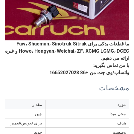
ما قطعات یدکی برای Faw، Shacman، Sinotruk Sitrak
Howo، Hongyan، Weichai، ZF، XCMG LGMG، DCEC و غیره
ارائه می دهیم.
با من تماس بگیرید:
واتساپ/وی چت من +86 16652027028
مشخصات
مورد
مقدار
محل مبدا
چین
هدف
برای تعویض/تعمیر
وضعیت
جدید