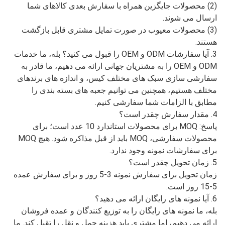
سوالات متداول
1. آیا شما تولید کننده یا شرکت تجاری هستید؟
پاسخ: شرکت بازرگانی بین المللی Jinan Carman دارای کارخانه
خود است و ما بیش از 10 سال است که شرکت تجاری هستیم.
ما در این زمینه حرفه ای هستیم. ما می توانیم کیفیت را کنترل
کنیم، بنابراین می توانیم بهترین قیمت و کیفیت عالی را برای شما
ارائه دهیم.
2. خدمات پس از فروش و گارانتی شما چیست؟ ما قول می
دهیم که در صورت نقص محصول، مسئولیت موارد زیر را بر
عهده خواهیم گرفت.
(1) گارانتی برای 3 ماه از اولین روز دریافت کالا.
(2) محصولات جایگزین همراه با سفارش بعدی کالاهای شما
ارسال می شوند.
(3) محصولات معیوب در صورت تمایل مشتری قابل بازگشت
هستند.
3. آیا سفارشات ODM و OEM را قبول می کنید؟ بله، ما خدمات
ODM و OEM را به مشتریان جهانی ارائه می دهیم، ما قادر به
سفارشی سازی سبک های مختلف کیس، و اندازه های برندهای