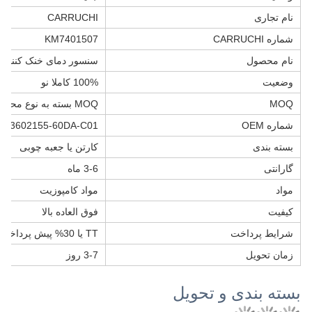
نام تجاری
CARRUCHI
شماره CARRUCHI
KM7401507
نام محصول
سنسور دمای خنک کننده
وضعیت
100% کاملا نو
MOQ
MOQ بسته به نوع محصول متفاوت است
شماره OEM
3602155-60DA-C01
بسته بندی
کارتن یا جعبه چوبی
گارانتی
3-6 ماه
مواد
مواد کامپوزیت
کیفیت
فوق العاده بالا
شرایط پرداخت
TT یا 30% پیش پرداخت TT
زمان تحویل
3-7 روز
بسته بندی و تحویل