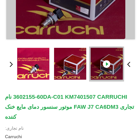
3602155-60DA-C01 KM7401507 CARRUCHI نام
تجاری FAW J7 CA6DM3 موتور سنسور دمای مایع خنک
کننده
نام تجاری:
Carruchi