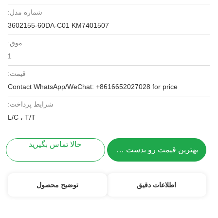
شماره مدل:
3602155-60DA-C01 KM7401507
موق:
1
قیمت:
Contact WhatsApp/WeChat: +8616652027028 for price
شرایط پرداخت:
L/C ، T/T
حالا تماس بگیرید
بهترین قیمت رو بدست بیار
اطلاعات دقیق
توضیح محصول