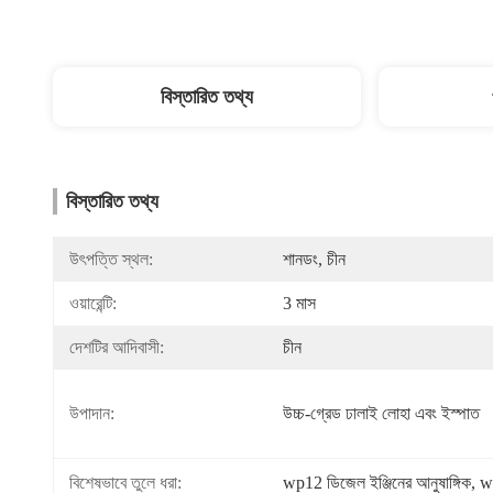
বিস্তারিত তথ্য
বিস্তারিত তথ্য
উৎপত্তি স্থল:
শানডং, চীন
ওয়ারেন্টি:
3 মাস
দেশটির আদিবাসী:
চীন
উপাদান:
উচ্চ-গ্রেড ঢালাই লোহা এবং ইস্পাত
বিশেষভাবে তুলে ধরা:
wp12 ডিজেল ইঞ্জিনের আনুষাঙ্গিক
, 
wp