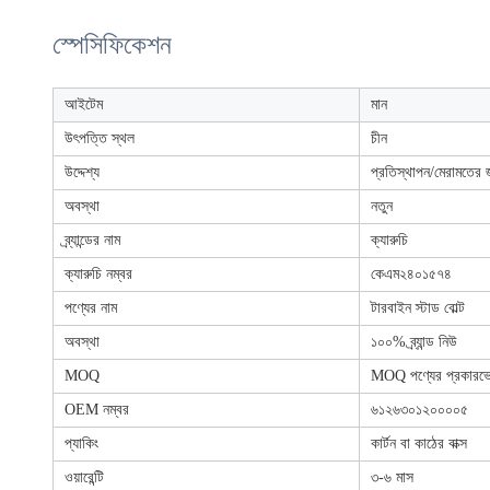
স্পেসিফিকেশন
আইটেম
মান
উৎপত্তি স্থল
চীন
উদ্দেশ্য
প্রতিস্থাপন/মেরামতের 
অবস্থা
নতুন
ব্র্যান্ডের নাম
ক্যারুচি
ক্যারুচি নম্বর
কেএম২৪০১৫৭৪
পণ্যের নাম
টারবাইন স্টাড বোল্ট
অবস্থা
১০০% ব্র্যান্ড নিউ
MOQ
MOQ পণ্যের প্রকারভেদ
OEM নম্বর
৬১২৬৩০১২০০০০৫
প্যাকিং
কার্টন বা কাঠের বাক্স
ওয়ারেন্টি
৩-৬ মাস