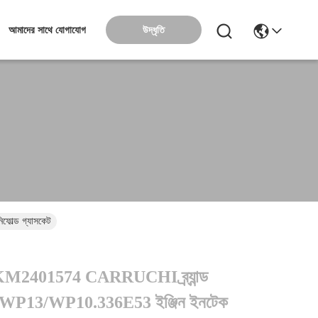
উদ্ধৃতি
আমাদের সাথে যোগাযোগ
ল্ড গ্যাসকেট
M2401574 CARRUCHI ব্র্যান্ড
P13/WP10.336E53 ইঞ্জিন ইনটেক