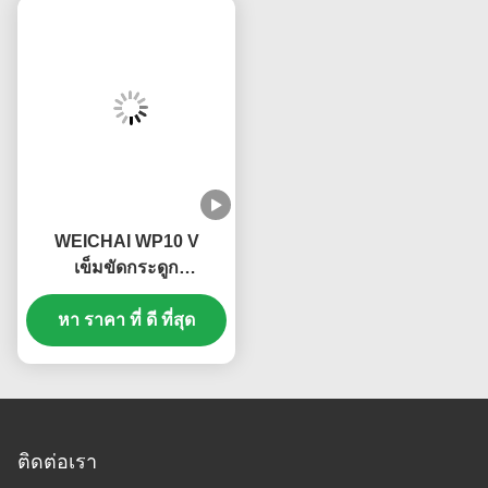
WEICHAI WP10 V
เข็มขัดกระดูก
612600061995
หา ราคา ที่ ดี ที่สุด
612600061361
10PK1068
ติดต่อเรา