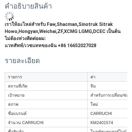
คําอธิบายสินค้า
เราให้อะไหล่สําหรับ Faw,Shacman,Sinotruk Sitrak
Howo,Hongyan,Weichai,ZF,XCMG LGMG,DCEC เป็นต้น
ไม่ต้องห่วงติดต่อผม:
แวทสัพพ์/เวชแททของฉัน +86 16652027028
รายละเอียด
รายการ
ค่า
สถานที่เกิด
จีน
เป้าหมาย
สําหรับการเปลี่ยน/ซ่อม
สภาพ
ใหม่
ชื่อแบรนด์
CARRUCHI
จํานวน CARRUCHI
KM2401574
ชื่อสินค้า
โบลท์สแตนทอร์ไบน์