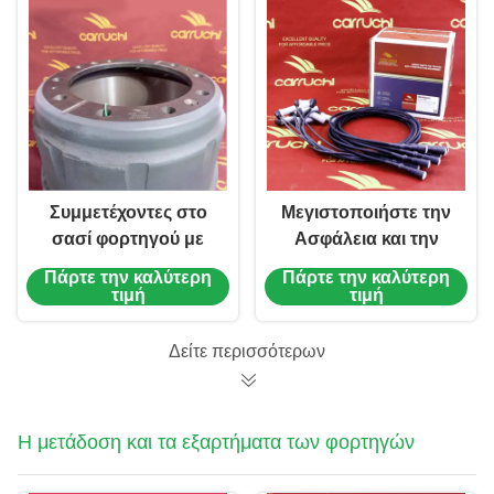
Συμμετέχοντες στο
Μεγιστοποιήστε την
σασί φορτηγού με
Ασφάλεια και την
άξονα Sinotruk
Απόδοση με τα
Πάρτε την καλύτερη
Πάρτε την καλύτερη
Φρένα
τιμή
τιμή
Επαγγελματικών
Οχημάτων Sinotruk
Δείτε περισσότερων
Η μετάδοση και τα εξαρτήματα των φορτηγών