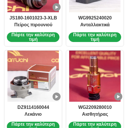
JS180-1601023-3-XLB
WG9925240020
Πείρος πιρουνιού
Ανταλλακτικά
συμπλέκτη υψηλής
κιβωτίου ταχυτήτων
Πάρτε την καλύτερη
Πάρτε την καλύτερη
αντοχής σε
φορτηγού
τιμή
τιμή
θερμοκρασία για
WG9900241001
SHACMAN
SINOTRUK HOWO A7
Μπίλια μοχλού
αλλαγής ταχυτήτων
DZ9114160044
WG2209280010
Λεκάνιο
Αισθητήρας
απελευθέρωσης
ταχύτητας οδόμετρου
Πάρτε την καλύτερη
Πάρτε την καλύτερη
συμπλέκτη C124C203
για SINOTRUK HOWO