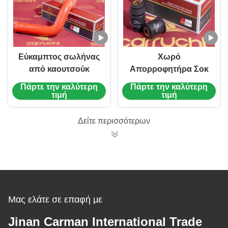
Εύκαμπτος σωλήνας
Χωρό
από καουτσούκ
Απορροφητήρα Σοκ
υψηλής απόδοσης
WG9114680004
Πάρτε την καλύτερη
Πάρτε την καλύτερη
DZ95319535812
Σταθερή λειτουργία
τιμή
τιμή
Ανταλλακτικά
Υψηλή αντοχή
Shacman
Δείτε περισσότερων
Μας ελάτε σε επαφή με
Jinan Carman International Trade