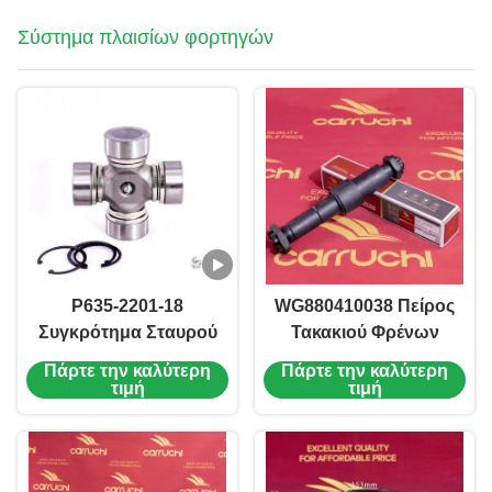
Σύστημα πλαισίων φορτηγών
P635-2201-18
WG880410038 Πείρος
Συγκρότημα Σταυρού
Τακακιού Φρένων
FOR Howo ALEX
Ανταλλακτικά
Πάρτε την καλύτερη
Πάρτε την καλύτερη
Συγκρότημα Σταυρού
Φορτηγού Howo
τιμή
τιμή
63.5WXJ Φ63.5*152
Ανθεκτικότητα στη
Θερμότητα Ασφαλής
Λειτουργία