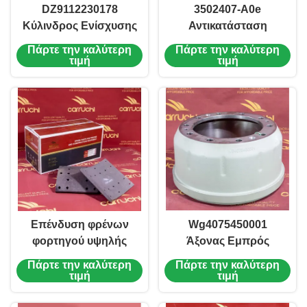
DZ9112230178
3502407-A0e
Κύλινδρος Ενίσχυσης
Αντικατάσταση
Συμπλέκτη
Επένδυσης Φρένων
Πάρτε την καλύτερη
Πάρτε την καλύτερη
KM7800004 Shacman
Για FAW J6 J6p J6l J7
τιμή
τιμή
M3000 Delong X3000
Truck Ασφαλής
Ανταλλακτικά
Λειτουργία
Φορτηγών
Επένδυση φρένων
Wg4075450001
φορτηγού υψηλής
Άξονας Εμπρός
ακρίβειας 3502406-
Ταμπούρο Φρένου
Πάρτε την καλύτερη
Πάρτε την καλύτερη
A0e Για FAW J6 J6p
Sinotruk Sitrak T5g
τιμή
τιμή
J6l J7 Truck
C7h T7h Truck Mcp16