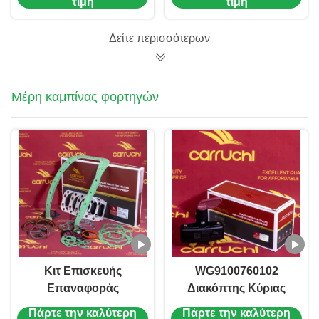
τιμή
τιμή
86CL6395FO-H Για
A7 HW15710
Shacman F2000
HW19710
Δείτε περισσότερων
F3000
Μέρη καμπίνας φορτηγών
Κιτ Επισκευής
WG9100760102
Επαναφοράς
Διακόπτης Κύριας
Κινητήρα WP16 WP6-
Μπαταρίας
Πάρτε την καλύτερη
Πάρτε την καλύτερη