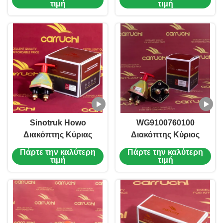
DXB KM8200144
KM3600023 Sinotruk
τιμή
τιμή
Ανθεκτικό στη
Howo T5G T7G
Θερμότητα Κιτ
Αποσύνδεση Κύριας
Επαναφοράς
Μπαταρίας
Κινητήρα
Sinotruk Howo
WG9100760100
Διακόπτης Κύριας
Διακόπτης Κύριος
Μπαταρίας Ασφαλής
Μπαταρίας
Πάρτε την καλύτερη
Πάρτε την καλύτερη
Λειτουργία
199100760100 Αντοχή
τιμή
τιμή
WG9100760100
στη Σκουριά Για
KM3600008
Καμπίνα Howo