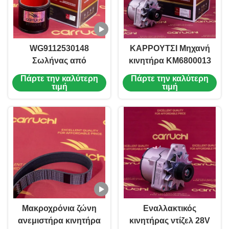
WG9112530148
ΚΑΡΡΟΥΤΣΙ Μηχανή
Σωλήνας από
κινητήρα KM6800013
καουτσούκ κινητήρα
612600091078 Για
Πάρτε την καλύτερη
Πάρτε την καλύτερη
99112530148 Για
Jiefang J6
τιμή
τιμή
Howo Ανθεκτικό στη
θερμότητα
Μακροχρόνια ζώνη
Εναλλακτικός
ανεμιστήρα κινητήρα
κινητήρας ντίζελ 28V