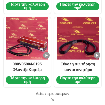
προσαρμοσμένη
70A 8PK KM6700024
Πάρτε την καλύτερη
Πάρτε την καλύτερη
612600061752
612600091115
τιμή
τιμή
612600061295
Ανθεκτικός στην
διάβρωση
080V05904-0195
Εύκολη συντήρηση
Φλάντζα Καρτέρ
ιμάντα κινητήρα
Λαδιού
ντίζελ Ομαλή
Πάρτε την καλύτερη
Πάρτε την καλύτερη
Εξοικονόμησης
λειτουργία αξεσουάρ
τιμή
τιμή
Ενέργειας Για
κινητήρα ντίζελ για
SINOTRUK HOWO
Weichai WD615
Δείτε περισσότερων
SITRAK MC11