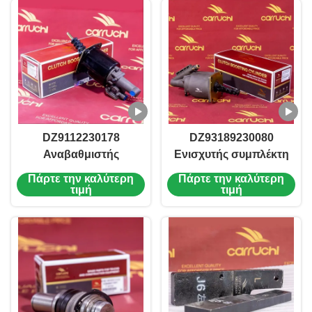
DZ9112230178
DZ93189230080
Αναβαθμιστής
Ενισχυτής συμπλέκτη
συμπλέκτη για
φορτηγού ανθεκτικός
Πάρτε την καλύτερη
Πάρτε την καλύτερη
shacman X3000
στη θερμότητα για
τιμή
τιμή
m3000 Ανταλλακτικά
Shacman M3000
Αναβαθμιστής
X3000
συμπλέκτη