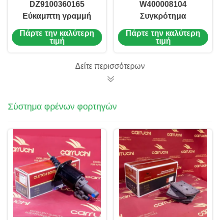
DZ9100360165
W400008104
Εύκαμπτη γραμμή
Συγκρότημα
φρένων Ανταλλακτικά
Στεγνωτήρα Αέρα
Πάρτε την καλύτερη
Πάρτε την καλύτερη
πλαισίου φορτηγού
DZ96189361078
τιμή
τιμή
ΓΙΑ SHACMAN X3000
3511010-73A Air
Dryer Assy ΓΙΑ
Δείτε περισσότερων
Sinotruk Howo T7H
SITRAK C7H T5G
ΑΝΤΑΛΛΑΚΤΙΚΑ
Σύστημα φρένων φορτηγών