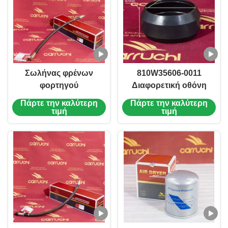
Σωλήνας φρένων
810W35606-0011
φορτηγού
Διαφορετική οθόνη
DZ9100360175,
HD469-2510011
Πάρτε την καλύτερη
Πάρτε την καλύτερη
ανταλλακτικά σασί
HOWO Sitrak MCY13
τιμή
τιμή
φορτηγού ΓΙΑ
Shacman HD469
SHACMAN F3000
M3000 F2000 XM3000