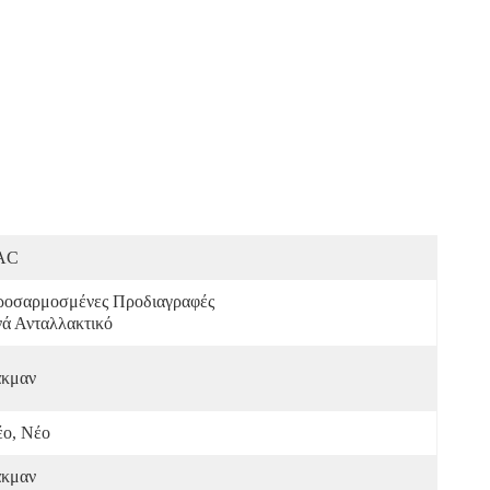
AC
οσαρμοσμένες Προδιαγραφές 
ά Ανταλλακτικό
άκμαν
ο, Νέο
άκμαν