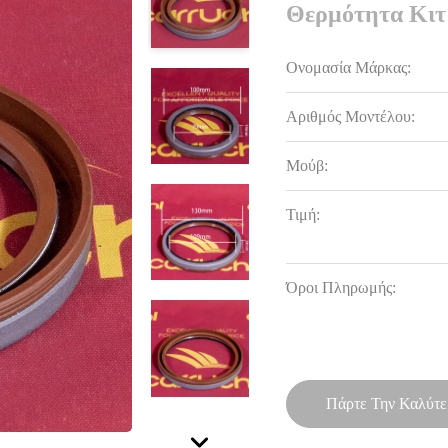
Θερμότητα Κιτ
Ονομασία Μάρκας:
Αριθμός Μοντέλου:
Μούβ:
Τιμή:
Όροι Πληρωμής:
Πάρτε Την Καλύτε