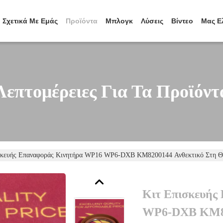
Σχετικά Με Εμάς
Προϊόντα
Μπλογκ
Λύσεις
Βίντεο
Μας Ε
Λεπτομέρειες Για Τα Προϊόντ
σκευής Επαναφοράς Κινητήρα WP16 WP6-DXB KM8200144 Ανθεκτικό Στη Θε
Κιτ Επισκευής
WP6-DXB KM82