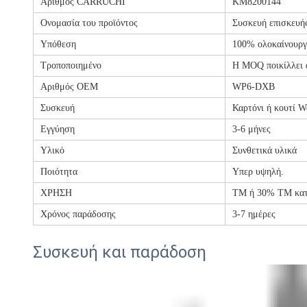
Αριθμός CARRUCHI
KM8200144
Ονομασία του προϊόντος
Συσκευή επισκευής
Υπόθεση
100% ολοκαίνουργ
Τροποποιημένο
Η MOQ ποικίλλει α
Αριθμός OEM
WP6-DXB
Συσκευή
Καρτόνι ή κουτί W
Εγγύηση
3-6 μήνες
Υλικό
Συνθετικά υλικά
Ποιότητα
Υπερ υψηλή.
ΧΡΗΣΗ
ΤΜ ή 30% ΤΜ κα
Χρόνος παράδοσης
3-7 ημέρες
Συσκευή και παράδοση