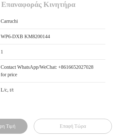
 Επαναφοράς Κινητήρα
Carruchi
WP6-DXB KM8200144
1
Contact WhatsApp/WeChat: +8616652027028
for price
L/c, t/t
ρη Τιμή
Επαφή Τώρα