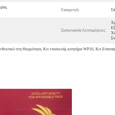
ίας 
Εφαρμογή:
Σ
Χρ
Εξ
Συσκευασία Λεπτομέρειες:
Χα
Συ
νθεκτικό στη Θερμότητα
, 
Κιτ επισκευής κινητήρα WP16
, 
Κιτ Επαναφ