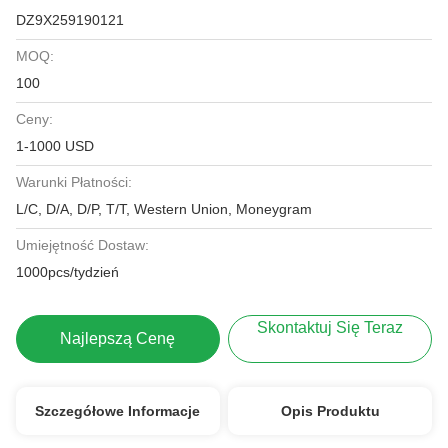
DZ9X259190121
MOQ:
100
Ceny:
1-1000 USD
Warunki Płatności:
L/C, D/A, D/P, T/T, Western Union, Moneygram
Umiejętność Dostaw:
1000pcs/tydzień
Skontaktuj Się Teraz
Najlepszą Cenę
Szczegółowe Informacje
Opis Produktu