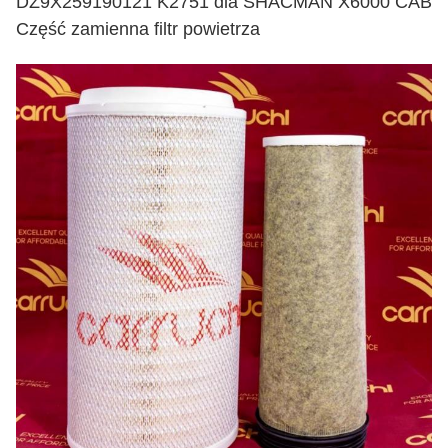
DZ9X259190121 K2751 dla SHACMAN X6000 CAB
Część zamienna filtr powietrza