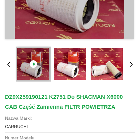
DZ9X259190121 K2751 Do SHACMAN X6000
CAB Część Zamienna FILTR POWIETRZA
Nazwa Marki:
CARRUCHI
Numer Modelu: