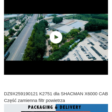
DZ9X259190121 K2751 dla SHACMAN X6000 CAB
Część zamienna filtr powietrza