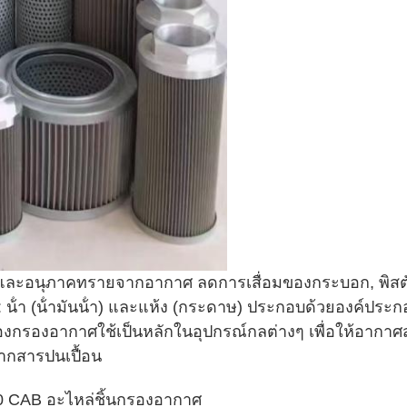
ฝุ่นและอนุภาคทรายจากอากาศ ลดการเสื่อมของกระบอก, พิส
 น้ํา (น้ํามันน้ํา) และแห้ง (กระดาษ) ประกอบด้วยองค์
ครื่องกรองอากาศใช้เป็นหลักในอุปกรณ์กลต่างๆ เพื่อให้อ
ากสารปนเปื้อน
 CAB อะไหล่ชิ้นกรองอากาศ