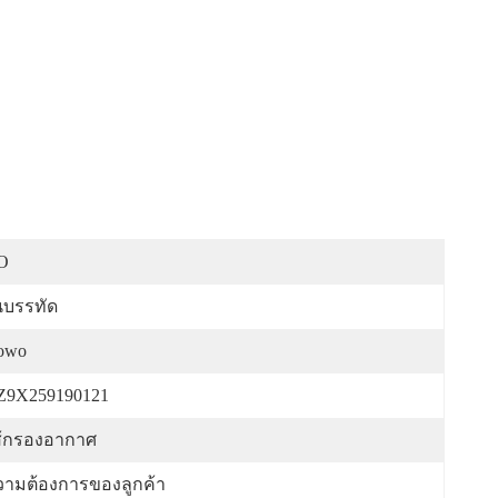
O
นบรรทัด
owo
Z9X259190121
ส้กรองอากาศ
วามต้องการของลูกค้า