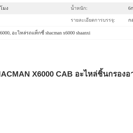
วโมง
น้ำหนัก:
6
รายละเอียดการบรรจุ:
กล
x6000
, 
อะไหล่รถแท็กซี่ shacman x6000 shaanxi
SHACMAN X6000 CAB อะไหล่ชิ้นกรองอ