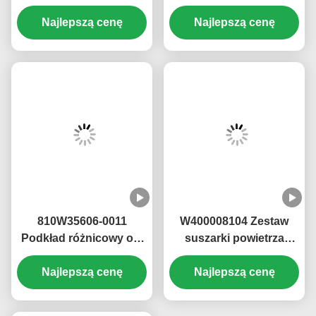
uniwersalnego DO
Części do ciężarówek
Howo ALEX Zespół
Najlepszą cenę
Howo Odporność na
Najlepszą cenę
przegubu
ciepło Bezpieczna
uniwersalnego 63.5WXJ
eksploatacja
Φ63.5*152
810W35606-0011
W400008104 Zestaw
Podkład różnicowy osi
suszarki powietrza
HD469-2510011 HOWO
DZ96189361078
Sitrak MCY13 Shacman
Najlepszą cenę
3511010-73A Suszarka
Najlepszą cenę
HD469
powietrza Assy FOR
Sinotruk Howo T7H