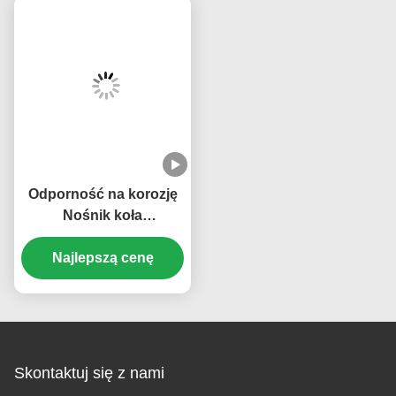
SITRAK C7H T5G
PARTS
Odporność na korozję
Nośnik koła
planetarnego
AZ712734001105 Części
Najlepszą cenę
zamienne do
ciężarówek dla Sinotruk
Howo Sitrak C7h
MCX16
Skontaktuj się z nami