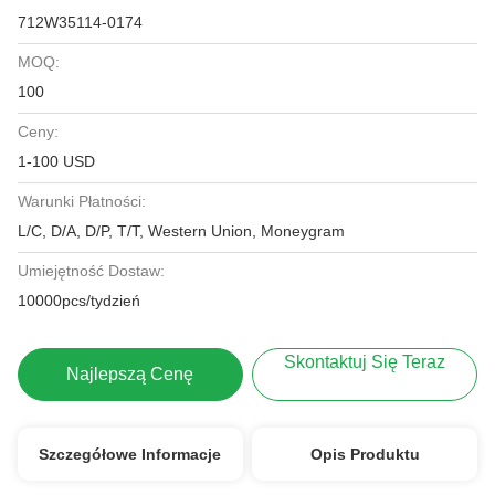
712W35114-0174
MOQ:
100
Ceny:
1-100 USD
Warunki Płatności:
L/C, D/A, D/P, T/T, Western Union, Moneygram
Umiejętność Dostaw:
10000pcs/tydzień
Skontaktuj Się Teraz
Najlepszą Cenę
Szczegółowe Informacje
Opis Produktu