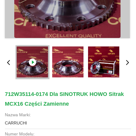
712W35114-0174 Dla SINOTRUK HOWO Sitrak
MCX16 Części Zamienne
Nazwa Marki:
CARRUCHI
Numer Modelu: