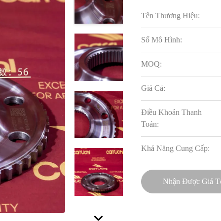
Tên Thương Hiệu:
Số Mô Hình:
MOQ:
Giá Cả:
Điều Khoản Thanh
Toán:
Khả Năng Cung Cấp:
Nhận Được Giá T