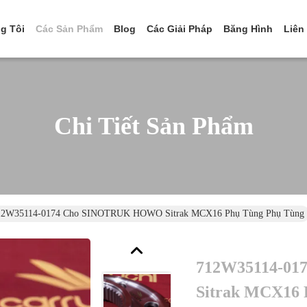
g Tôi
Các Sản Phẩm
Blog
Các Giải Pháp
Băng Hình
Liên
Chi Tiết Sản Phẩm
12W35114-0174 Cho SINOTRUK HOWO Sitrak MCX16 Phụ Tùng Phụ Tùng
712W35114-0
Sitrak MCX16 