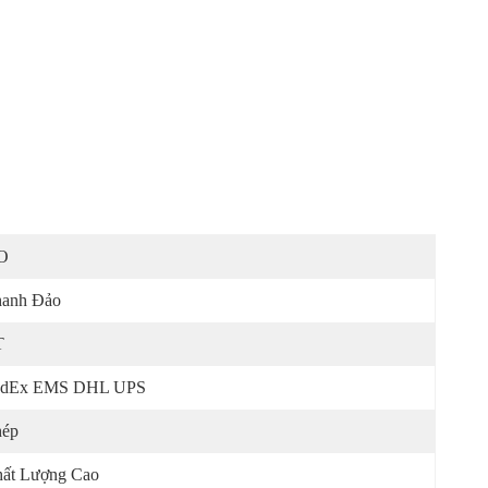
O
anh Đảo
T
edEx EMS DHL UPS
hép
ất Lượng Cao