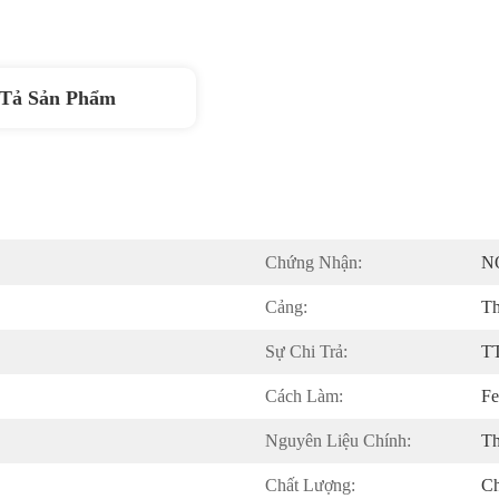
Tả Sản Phẩm
Chứng Nhận:
N
Cảng:
Th
Sự Chi Trả:
T
Cách Làm:
F
Nguyên Liệu Chính:
T
Chất Lượng:
Ch