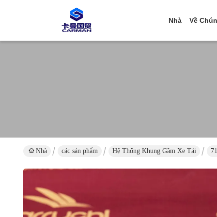
Nhà
Về Chún
Nhà
các sản phẩm
Hệ Thống Khung Gầm Xe Tải
7