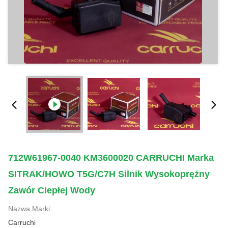
712W61967-0040 KM3600020 CARRUCHI Marka
SITRAK/HOWO T5G/C7H Silnik Wysokoprężny
Zawór Ciepłej Wody
Nazwa Marki:
Carruchi