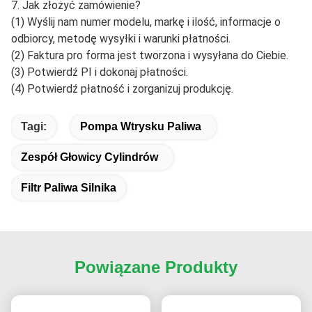
Odp.: MOQ dla standardowych produktów wynosi 10 sztuk;
dla produktów niestandardowych MOQ należy negocjować
z wyprzedzeniem. Nie ma MOQ dla zamówień próbek.
5. Jak długo trwa czas dostawy?
Czas dostawy dla zamówienia próbki wynosi 3-5 dni, a dla
zamówienia zbiorczego 5-15 dni.
6. Czy oferujecie darmowe próbki?
Tak, oferujemy darmowe próbki dla dystrybutorów i
hurtowników, ale klient powinien ponieść koszty wysyłki.
Nie oferujemy darmowych próbek dla użytkowników
końcowych.
7. Jak złożyć zamówienie?
(1) Wyślij nam numer modelu, markę i ilość, informacje o
odbiorcy, metodę wysyłki i warunki płatności.
(2) Faktura pro forma jest tworzona i wysyłana do Ciebie.
(3) Potwierdź PI i dokonaj płatności.
(4) Potwierdź płatność i zorganizuj produkcję.