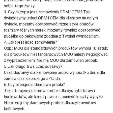
fabrykę i jesteśmy firmą handlową od ponad 10 lat.
Jesteśmy profesjonalistami w tej dziedzinie. Możemy
kontrolować jakość, dzięki czemu możemy zaoferować
najlepszą cenę i doskonałą jakość dla Ciebie.
2. Jaka jest Twoja obsługa posprzedażna i gwarancja?
Obiecujemy, że poniesiemy odpowiedzialność za
następujące czynności, gdy produkt okaże się wadliwy
(1) Gwarancja na 3 miesiące od pierwszego dnia odbioru
towaru.
(2) Produkty zastępcze zostaną wysłane z Twoim
następnym zamówieniem towarów.
(3) Wadliwe produkty mogą zostać zwrócone, jeśli klient
sobie tego życzy.
3. Czy akceptujesz zamówienia ODM i OEM? Tak,
świadczymy usługi ODM i OEM dla klientów na całym
świecie, możemy dostosować różne style obudów i
rozmiary różnych marek, możemy również dostosować
pudełka do pakowania zgodnie z Twoimi wymaganiami.
4. Jaka jest ilość zamówienia?