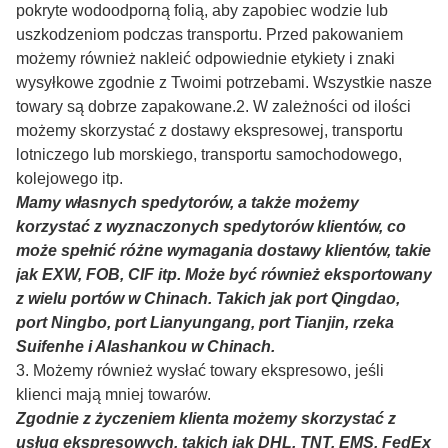
1
.Aby lepiej zapewnić bezpieczeństwo Twoich
towarów, zostaną zapewnione profesjonalne, przyjazne
dla środowiska, wygodne i wydajne usługi pakowania.
Szczegóły: Nasze opakowania wykorzystują eksportowe
drewniane skrzynie, plastikowe pudełka, kartony lub
palety. Wszystkie opakowania są bardzo mocne,
drewniana skrzynia jest mocno związana, opakowanie jest
pokryte wodoodporną folią, aby zapobiec wodzie lub
uszkodzeniom podczas transportu. Przed pakowaniem
możemy również nakleić odpowiednie etykiety i znaki
wysyłkowe zgodnie z Twoimi potrzebami. Wszystkie nasze
towary są dobrze zapakowane.
2. W zależności od ilości
możemy skorzystać z dostawy ekspresowej, transportu
lotniczego lub morskiego, transportu samochodowego,