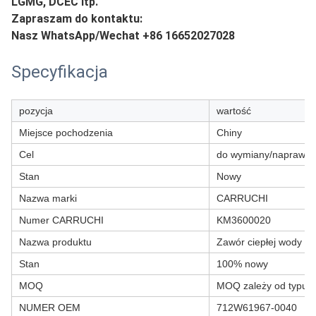
LGMG, DCEC itp.
Zapraszam do kontaktu:
Nasz WhatsApp/Wechat +86 16652027028
Specyfikacja
pozycja
wartość
Miejsce pochodzenia
Chiny
Cel
do wymiany/naprawy
Stan
Nowy
Nazwa marki
CARRUCHI
Numer CARRUCHI
KM3600020
Nazwa produktu
Zawór ciepłej wody
Stan
100% nowy
MOQ
MOQ zależy od typu p
NUMER OEM
712W61967-0040