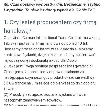
kolejowego itp.
Mamy własnych spedytorów, a także możemy
korzystać z wyznaczonych spedytorów klientów, co
może spełnić różne wymagania dostawy klientów, takie
jak EXW, FOB, CIF itp. Może być również eksportowany
z wielu portów w Chinach. Takich jak port Qingdao,
port Ningbo, port Lianyungang, port Tianjin, rzeka
Suifenhe i Alashankou w Chinach.
3. Możemy również wysłać towary ekspresowo, jeśli
klienci mają mniej towarów.
Zgodnie z życzeniem klienta możemy skorzystać z
usług ekspresowych, takich jak DHL, TNT, EMS, FedEx
itp. Czas dostawy wynosi 3-7 dni. Bezpiecznie, szybko
i wygodnie. To również dobry wybór dla Ciebie.
FAQ
1. Czy jesteś producentem czy firmą
handlową?
Odp.: Jinan Carman International Trade Co., Ltd. ma własną