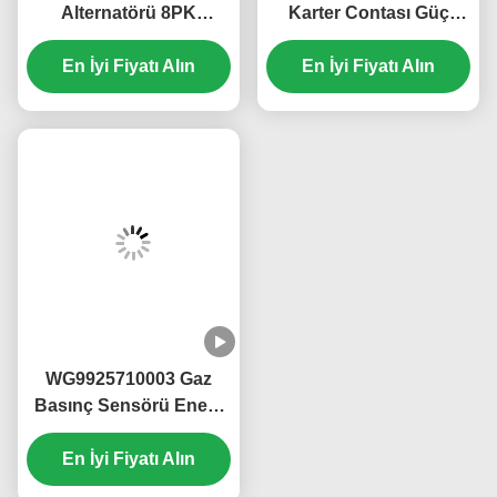
(1) Malın alınmasından itibaren 3 aylık garanti süresi.
(2) Değiştirme ürünleri bir sonraki siparişinizle birlikte
gönderilecektir.
(3) Kusurlu ürünler müşterinin isteğiyle iade edilebilir.
3. ODM ve OEM siparişlerini kabul ediyor musunuz? Evet,
küresel müşteriler için ODM ve OEM hizmeti sağlıyoruz,
farklı markaların farklı stillerini ve boyutlarını
özelleştirebiliyoruz,Ayrıca paketleme kutularını da
ihtiyaçlarınıza göre özelleştirebiliriz.
4Sipariş miktarı nedir?
A: Standart ürünler için MOQ 10pcs'dir; özelleştirilmiş
ürünler için MOQ önceden müzakere edilmelidir. Örnek
siparişleri için MOQ yoktur.
5Teslimat süresi ne kadar?
Örnek siparişi için teslimat süresi 3-5 gün, toplu sipariş için
ise 5-15 gündür.
6Ücretsiz numune mi veriyorsunuz?
Evet, dağıtımcılara ve toptancılara ücretsiz örnekler