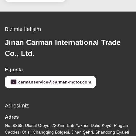
sunuyoruz, ancak müşteri nakliye masrafını yüklemelidir. Son
kullanıcılara ücretsiz örnek vermiyoruz.
7Nasıl sipariş veriyorum?
(1) Bize model numarasını, markasını ve miktarını, alıcı
bilgilerini, nakliye yöntemini ve ödeme koşullarını e-posta ile
gönderin.
(2) Proforma fatura hazırlanır ve size gönderilir.
(3) PI'yi onaylayın ve ödemeyi tamamlayın.
(4) Ödemeyi onaylayın ve üretimi düzenleyin.
Etiketler:
Yakıt Enjeksiyon Pompası
Silindir Kafası Takma
Motor Yakıt Filtresi
İlgili Ürünler