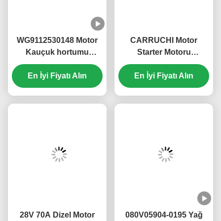
kullanabiliriz.Ayrıca Çin'deki birçok limandan ihraç
edilebilir.Çin'deki Qingdao limanı, Ningbo limanı,
Lianyungang limanı, Tianjin limanı, Suifenhe Nehri ve
Alashankou gibi.
3Müşterilerin daha az malı varsa malları ekspres
yollayabiliriz.
Müşterinin isteğine göre, DHL, TNT, EMS,
FedEx gibi ekspres kullanabiliriz. teslimat süresi 3-7.
Güvenli, hızlı ve uygun. Bu da sizin için iyi bir seçimdir.
Sık Sorulan Sorular
1Üreticiniz mi yoksa ticaret şirketi misiniz?
A: Jinan Carman International Trade Co., Ltd. kendi
fabrikasına sahiptir ve 10 yıldan fazla bir süredir ticaret
şirketiyiz. Bu alanda profesyonelyiz. Kaliteyi kontrol
edebiliriz,Bu yüzden size en iyi fiyatı ve mükemmel kaliteyi
sunabiliriz..
2Satış sonrası hizmetiniz ve garantiniz nedir? Bir ürünün
kusurlu olduğu tespit edildiğinde aşağıdakiler için
sorumluluk alacağımıza söz veriyoruz