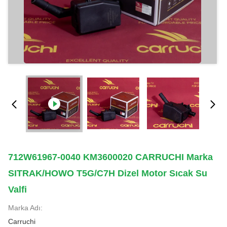
712W61967-0040 KM3600020 CARRUCHI Marka
SITRAK/HOWO T5G/C7H Dizel Motor Sıcak Su
Valfi
Marka Adı:
Carruchi