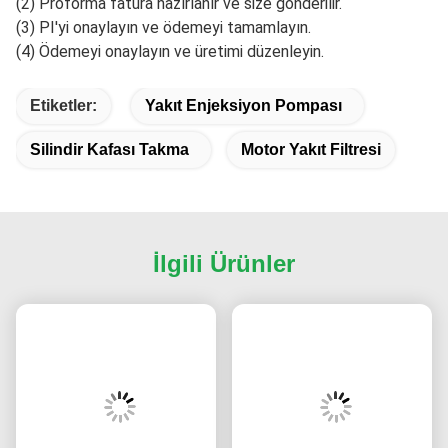
1
Mallarınızın güvenliğini daha iyi sağlamak için
profesyonel, çevre dostu, uygun ve verimli
ambalajlama hizmetleri sağlanacaktır.
Ayrıntılar: Paketlememiz, ihracat ahşap kutuları, plastik
kutular, kartonlar veya paletler kullanır.Paket, nakliye
sırasında suyun veya hasarın önlenmesi için su geçirmez
bir filmle kaplanmıştır..Bundan önce
Paketleme, ihtiyacınıza
göre uygun etiketleri ve nakliye işaretlerini de takabiliriz.
2Mülk miktarına göre, hızlı teslimat, hava taşımacılığı
veya okyanus taşımacılığı, otomobil taşımacılığı,
demiryolu taşımacılığı vb. kullanabiliriz.
Kendi nakliyecilerimiz var ve müşterilerin EXW, FOB, CIF
gibi çeşitli teslimat gereksinimlerini karşılayabilen
müşterilerin belirlenen nakliyecilerini de