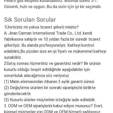
sağlıyoruz.
Benimle iletişime geçmekten çekinmeyin:
Benim whatsapp/wechat +86 16652027028
Spesifikasyon
madde
değer
Doğum yeri
Çin
Amaç
Değiştirmek/düzeltmek
Durum
Yeni
Marka Adı
CARRUCHI
CARRUCHI Numarası
KM3600020
Ürün Adı
Sıcak su valfi
Durum
% 100 yepyeni.
MOQ
MOQ ürün türüne göre 
OEM numarası
712W61967-0040