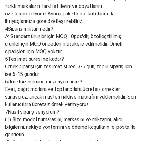
Paketleme
Karton veya Woodern
Garanti
3-6 ay
Malzeme
Kompozit malzemeler
Kalite
Çok yüksek.
ÖDEM TERMİ
TT veya % 30 TT temi
Teslim Zamanı
3-7 gün
Ambalaj ve Teslimat