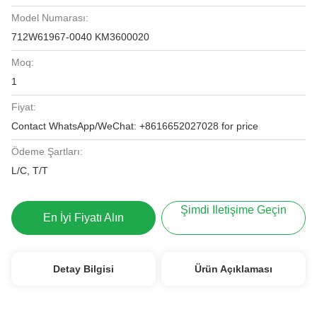
Model Numarası:
712W61967-0040 KM3600020
Moq:
1
Fiyat:
Contact WhatsApp/WeChat: +8616652027028 for price
Ödeme Şartları:
L/C, T/T
Şimdi Iletişime Geçin
En İyi Fiyatı Alın
Detay Bilgisi
Ürün Açıklaması