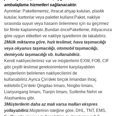
Faw, Shacman, Sinotruk Sitrak Howo, Hongyan,
Weichai, ZF, XCMG LGMG, DCEC vb. için yedek parçalar