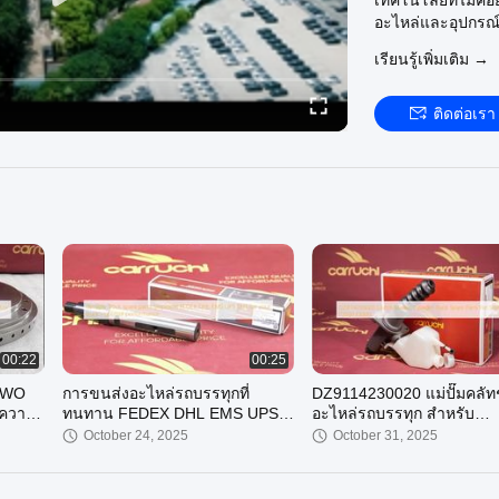
เทคโนโลยีที่ไม่ค่อยเ
อะไหล่และอุปกรณ์
ก่อนหน้านี้ บริษัท
เรียนรู้เพิ่มเติม →
ออกในเมืองหลายแห
Carruchi ของเราเอ
ติดต่อเรา
00:22
00:25
HOWO
การขนส่งอะไหล่รถบรรทุกที่
DZ9114230020 แม่ปั๊มคลัท
มความ
ทนทาน FEDEX DHL EMS UPS
อะไหล่รถบรรทุก สำหรับ
TNT เพื่อประสิทธิภาพสูงสุดของรถ
SHACMAN F2000 F3000
October 24, 2025
October 31, 2025
บรรทุกของคุณ