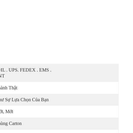
L . UPS. FEDEX . EMS . 
NT
ành Thật
ư Sự Lựa Chọn Của Bạn
i, Mới
ùng Carton