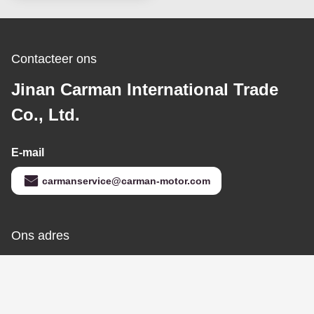
Anti-corrosie flexibele
rubberen slang
DZ93259535308
Krijg Beste Prijs
Shacman
reserveonderdelen
Contacteer ons
Jinan Carman International Trade
Co., Ltd.