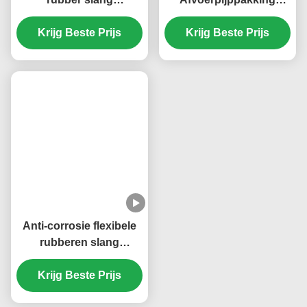
ontkoppelen
KM3600008
Hoog efficiënte flexibele
VG1560110111
rubber slang
Afvoerpijppakking
DZ95319535812
KM2401567 Sinotruk
Shacman onderdelen
Krijg Beste Prijs
Howo WD615 WP10
Krijg Beste Prijs
Motor