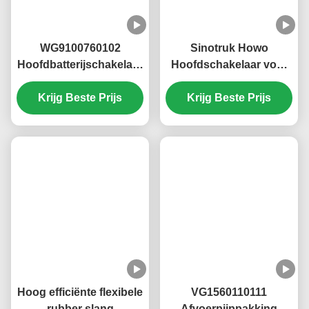
Gerelateerde Producten
WG9100760102
Sinotruk Howo
Hoofdbatterijschakelaar
Hoofdschakelaar voor
KM3600023 Sinotruk
de Hoofdbatterij
Krijg Beste Prijs
Howo T5G T7G
Veiligheidsbediening
Krijg Beste Prijs
Hoofdbatterij
WG9100760100