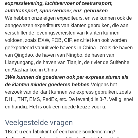
1
Om de veiligheid van uw goederen beter te
garanderen, worden professionele, milieuvriendelijke,
handige en efficiënte verpakkingsdiensten
aangeboden.
Onze verpakkingen zijn gemaakt van houten dozen,
plastic dozen, kartonnen dozen of pallets.het pakket is
bedekt met een waterdichte film om water of beschadiging
tijdens het vervoer te voorkomenVoor.
De verpakkingen zijn
goed verpakt, we kunnen ook de juiste etiketten en
verzendmerken plakken, afhankelijk van uw wensen.
2Afhankelijk van de hoeveelheid kunnen wij
expresslevering, luchtvervoer of zeetransport,
autotransport, spoorvervoer, enz. gebruiken.
We hebben onze eigen expediteurs, en we kunnen ook de
aangewezen expediteurs van klanten gebruiken, die aan
verschillende leveringsvereisten van klanten kunnen
voldoen, zoals EXW, FOB, CIF, enz.Het kan ook worden
geëxporteerd vanuit vele havens in China.. zoals de haven