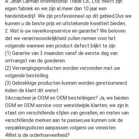
van Qingdao, de haven van Ningbo, de haven van
Lianyungang, de haven van Tianjin, de rivier de Suifenhe
en Alashankou in China.
3We kunnen de goederen ook per express sturen als
de klanten minder goederen hebben.
Volgens het
verzoek van de klant kunnen we express gebruiken, zoals
DHL, TNT, EMS, FedEx, etc. De levertijd is 3-7. Veilig, snel
en handig. Het is ook een goede keuze voor u.
Veelgestelde vragen
1Bent u een fabrikant of een handelsonderneming?
A: Jinan Carman International Trade Co., Ltd. heeft zijn
eigen fabriek en we zijn al meer dan 10 jaar een
handelsbedrijf. We zijn professioneel op dit gebied.Dus we
kunnen u de beste prijs en uitstekende kwaliteit bieden..
2. Wat is uw naverkoopservice en garantie? We beloven
dat we verantwoordelijkheid zullen nemen voor het
volgende wanneer een product defect blijkt te zijn
(1) Garantie van 3 maanden vanaf de eerste dag van