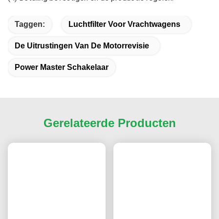
Ja, we bieden gratis monsters aan distributeurs en
groothandelaren, maar de klant moet de verzendkosten
dragen. We bieden geen gratis monsters aan
eindgebruikers.
7Hoe plaats ik een bestelling?
(1) Stuur ons per e-mail het modelnummer, het merk en de
hoeveelheid, de gegevens van de geadresseerde, de
verzendmethode en de betalingsvoorwaarden.
(2) Proforma factuur wordt opgesteld en aan u
toegezonden.
(3) Bevestig PI en volledige betaling.
(4) Betaling bevestigen en de productie regelen.
Taggen:
Luchtfilter Voor Vrachtwagens
De Uitrustingen Van De Motorrevisie
Power Master Schakelaar