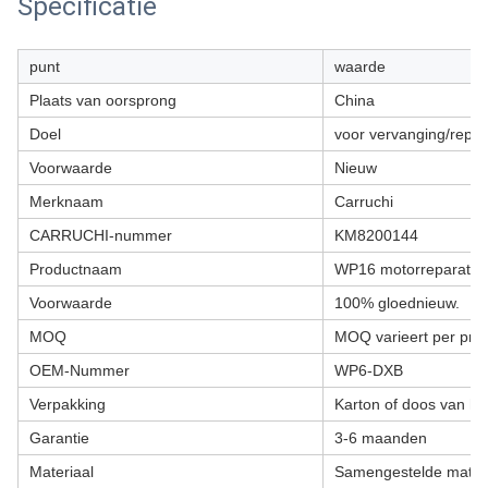
Specificatie
punt
waarde
Plaats van oorsprong
China
Doel
voor vervanging/repar
Voorwaarde
Nieuw
Merknaam
Carruchi
CARRUCHI-nummer
KM8200144
Productnaam
WP16 motorreparaties
Voorwaarde
100% gloednieuw.
MOQ
MOQ varieert per pro
OEM-Nummer
WP6-DXB
Verpakking
Karton of doos van ho
Garantie
3-6 maanden
Materiaal
Samengestelde mater