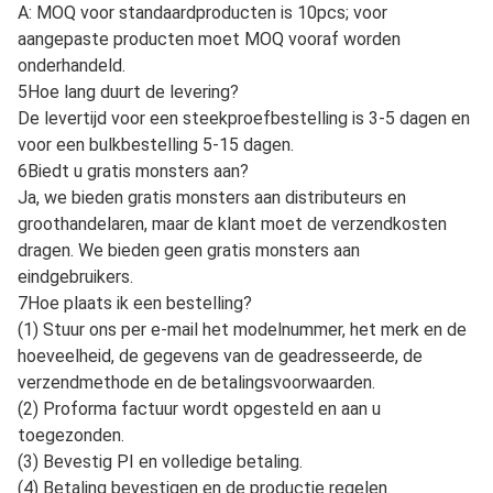
ontvangst van de goederen.
(2) Vervangingsproducten worden verzonden met uw
volgende bestelling.
(3) Gebrekkige producten kunnen worden geretourneerd
indien de klant dit wenst.
3Accepteer je ODM en OEM bestellingen? Ja, we bieden
ODM en OEM service voor wereldwijde klanten, we zijn in
staat om verschillende stijlen van gevallen, en maten van
verschillende merken aan te passen,we kunnen ook de
verpakkingsdozen aanpassen volgens uw vereisten.
4Wat is de orderhoeveelheid?
A: MOQ voor standaardproducten is 10pcs; voor
aangepaste producten moet MOQ vooraf worden
onderhandeld.
5Hoe lang duurt de levering?
De levertijd voor een steekproefbestelling is 3-5 dagen en
voor een bulkbestelling 5-15 dagen.
6Biedt u gratis monsters aan?