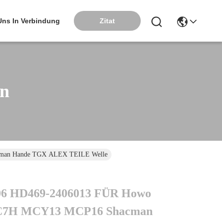
Zitat
 Uns In Verbindung
en
man Hande TGX ALEX TEILE Welle
06 HD469-2406013 FÜR Howo
C7H MCY13 MCP16 Shacman