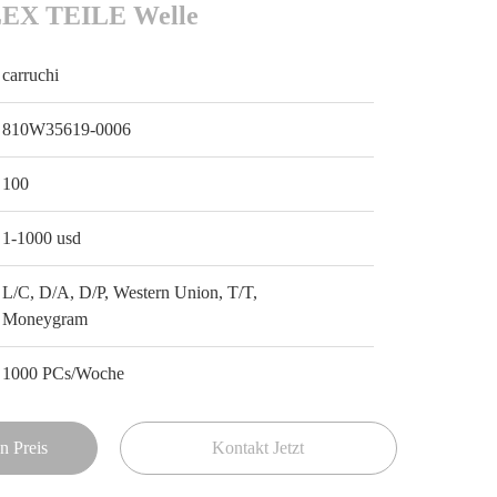
EX TEILE Welle
carruchi
810W35619-0006
100
1-1000 usd
L/C, D/A, D/P, Western Union, T/T,
Moneygram
1000 PCs/Woche
n Preis
Kontakt Jetzt