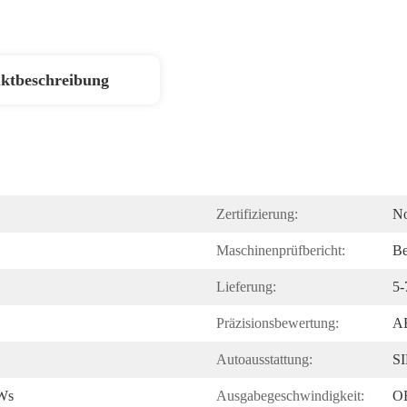
ktbeschreibung
Zertifizierung:
N
Maschinenprüfbericht:
Be
Lieferung:
5
Präzisionsbewertung:
A
Autoausstattung:
S
KWs
Ausgabegeschwindigkeit:
O