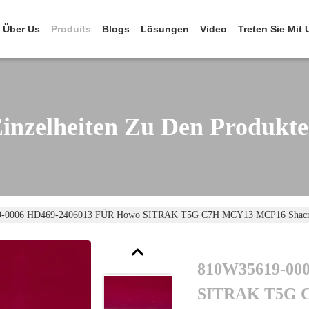
Über Us
Produits
Blogs
Lösungen
Video
Treten Sie Mit
inzelheiten Zu Den Produkt
-0006 HD469-2406013 FÜR Howo SITRAK T5G C7H MCY13 MCP16 Shac
810W35619-00
SITRAK T5G 