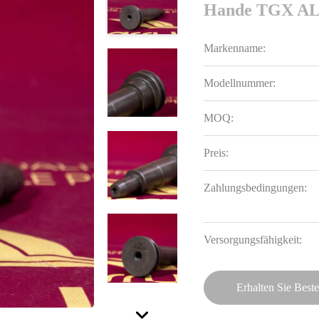
Hande TGX AL
Markenname:
Modellnummer:
MOQ:
Preis:
Zahlungsbedingungen:
Versorgungsfähigkeit:
Erhalten Sie Beste