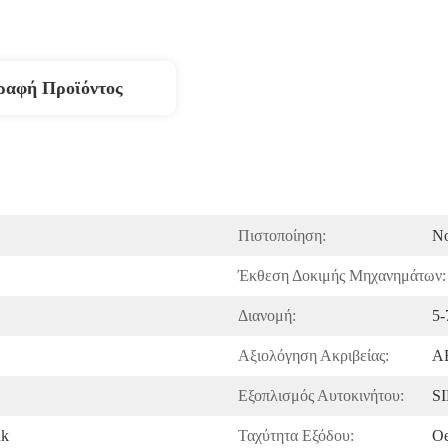
ραφή Προϊόντος
Πιστοποίηση:
N
Έκθεση Δοκιμής Μηχανημάτων:
Διανομή:
5
Αξιολόγηση Ακριβείας:
A
Εξοπλισμός Αυτοκινήτου:
S
uk
Ταχύτητα Εξόδου:
O