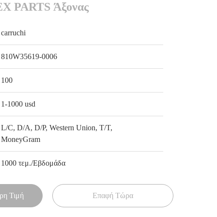
EX PARTS Άξονας
carruchi
810W35619-0006
100
1-1000 usd
L/C, D/A, D/P, Western Union, T/T,
MoneyGram
1000 τεμ./Εβδομάδα
ρη Τιμή
Επαφή Τώρα