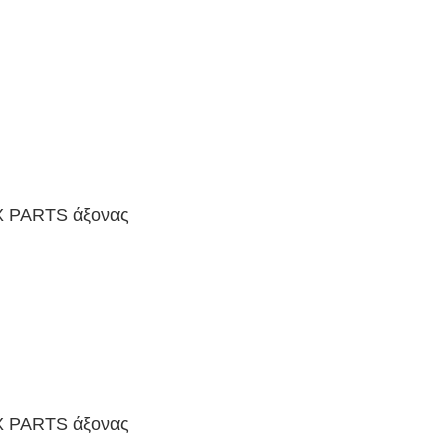
X PARTS άξονας