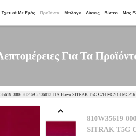
Σχετικά Με Εμάς
Προϊόντα
Μπλογκ
Λύσεις
Βίντεο
Μας Ε
Λεπτομέρειες Για Τα Προϊόντ
35619-0006 HD469-2406013 ΓΙΑ Howo SITRAK T5G C7H MCY13 MCP16 
810W35619-000
SITRAK T5G 