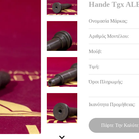
Hande Tgx AL
Ονομασία Μάρκας:
Αριθμός Μοντέλου:
Μούβ:
Τιμή:
Όροι Πληρωμής:
Ικανότητα Προμήθειας:
Πάρτε Την Καλύτε