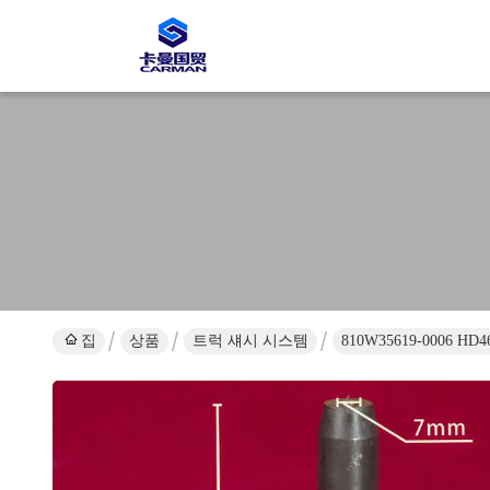
집
상품
트럭 섀시 시스템
810W35619-0006 HD