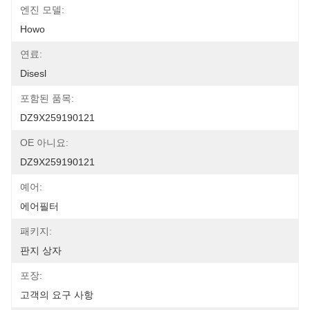
엔진 모델:
Howo
연료:
Disesl
포함된 품목:
DZ9X259190121
OE 아니요:
DZ9X259190121
예어:
에어필터
패키지:
판지 상자
포장:
고객의 요구 사항