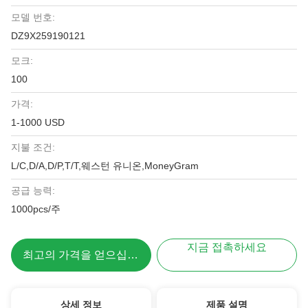
모델 번호:
DZ9X259190121
모크:
100
가격:
1-1000 USD
지불 조건:
L/C,D/A,D/P,T/T,웨스턴 유니온,MoneyGram
공급 능력:
1000pcs/주
지금 접촉하세요
최고의 가격을 얻으십시오
상세 정보
제품 설명