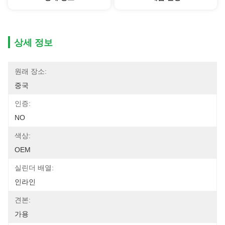
상세 정보
원래 장소:
중국
인증:
NO
색상:
OEM
실린더 배열:
인라인
견본:
가용