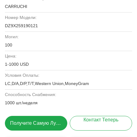
CARRUCHI
Номер Модели:
DZ9X259190121
Могил:
100
Цена:
1-1000 USD
Условия Оплаты:
LC,D/A,D/P,T/T,Western Union,MoneyGram
Способность Снабжения:
1000 шт./неделя
Контакт Теперь
Получите Самую Лучшую Цену