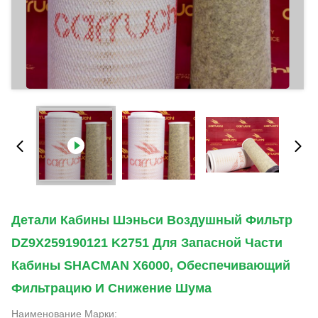
Детали Кабины Шэньси Воздушный Фильтр
DZ9X259190121 K2751 Для Запасной Части
Кабины SHACMAN X6000, Обеспечивающий
Фильтрацию И Снижение Шума
Наименование Марки: