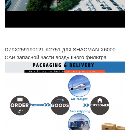
DZ9X259190121 K2751 для SHACMAN X6000
CAB запасной части воздушного фильтра