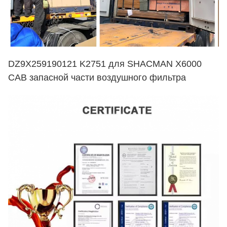
DZ9X259190121 K2751 для SHACMAN X6000
CAB запасной части воздушного фильтра