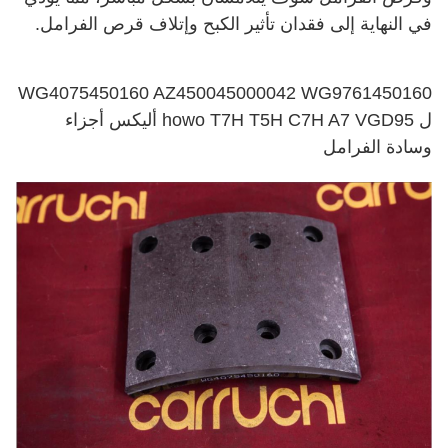
في النهاية إلى فقدان تأثير الكبح وإتلاف قرص الفرامل.
WG4075450160 AZ450045000042 WG9761450160
ل howo T7H T5H C7H A7 VGD95 أليكس أجزاء
وسادة الفرامل