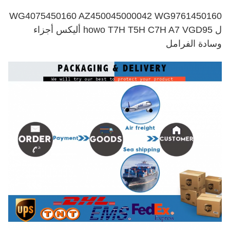
WG4075450160 AZ450045000042 WG9761450160
ل howo T7H T5H C7H A7 VGD95 أليكس أجزاء
وسادة الفرامل