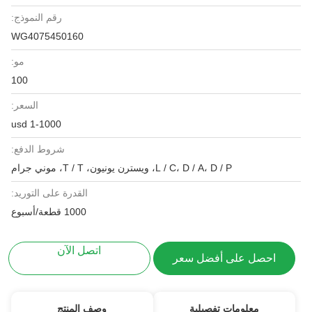
رقم النموذج:
WG4075450160
مو:
100
السعر:
1-1000 usd
شروط الدفع:
L / C، D / A، D / P، ويسترن يونيون، T / T، موني جرام
القدرة على التوريد:
1000 قطعة/أسبوع
اتصل الآن
احصل على أفضل سعر
معلومات تفصيلية
وصف المنتج