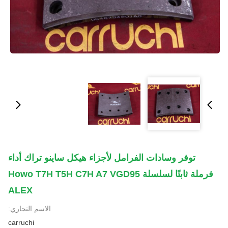
توفر وسادات الفرامل لأجزاء هيكل ساينو تراك أداء
فرملة ثابتًا لسلسلة Howo T7H T5H C7H A7 VGD95
ALEX
الاسم التجاري:
carruchi