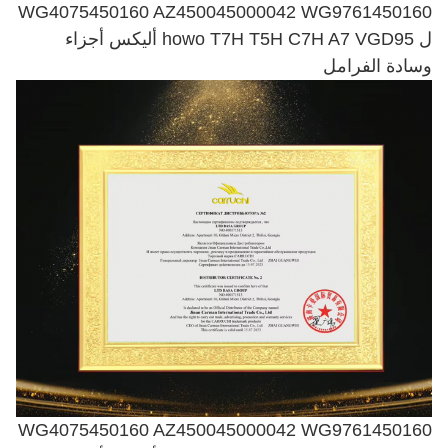
WG4075450160 AZ450045000042 WG9761450160
ل howo T7H T5H C7H A7 VGD95 أليكس أجزاء
وسادة الفرامل
WG4075450160 AZ450045000042 WG9761450160