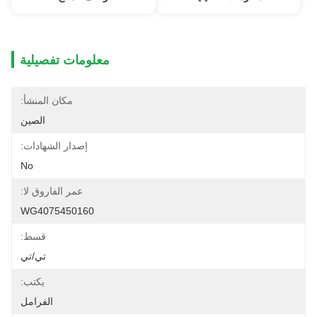
معلومات تفصيلية
مكان المنشأ:
الصين
إصدار الشهادات:
No
عمر الفاروق لا:
WG4075450160
قسط:
تي/تي
يكتب:
الفرامل