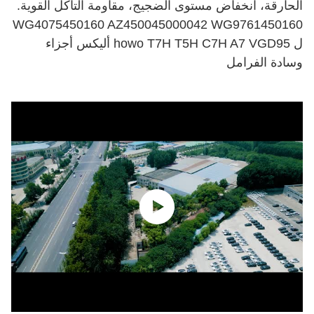
الحارقة، انخفاض مستوى الضجيج، مقاومة التآكل القوية.
WG4075450160 AZ450045000042 WG9761450160
ل howo T7H T5H C7H A7 VGD95 أليكس أجزاء
وسادة الفرامل