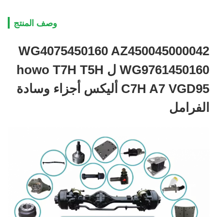
وصف المنتج
WG4075450160 AZ450045000042
WG9761450160 ل howo T7H T5H
C7H A7 VGD95 أليكس أجزاء وسادة
الفرامل