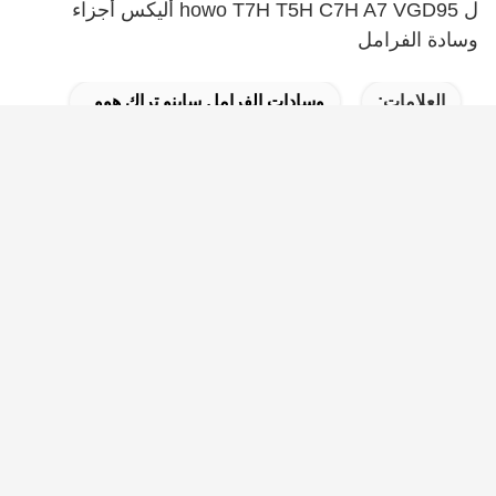
ل howo T7H T5H C7H A7 VGD95 أليكس أجزاء
وسادة الفرامل
العلامات:
وسادات الفرامل ساينو تراك هوو
أجزاء الفرامل ساينو تراك T7H
وسادات فرامل الهيكل ساينو تراك
المنتجات ذات الصلة