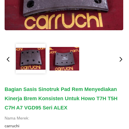
Bagian Sasis Sinotruk Pad Rem Menyediakan
Kinerja Brem Konsisten Untuk Howo T7H T5H
C7H A7 VGD95 Seri ALEX
Nama Merek:
carruchi