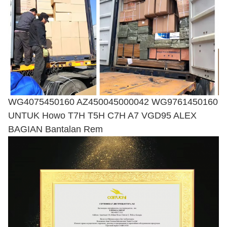
WG4075450160 AZ450045000042 WG9761450160
UNTUK Howo T7H T5H C7H A7 VGD95 ALEX
BAGIAN Bantalan Rem