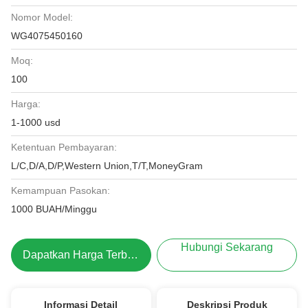
Nomor Model:
WG4075450160
Moq:
100
Harga:
1-1000 usd
Ketentuan Pembayaran:
L/C,D/A,D/P,Western Union,T/T,MoneyGram
Kemampuan Pasokan:
1000 BUAH/Minggu
Hubungi Sekarang
Dapatkan Harga Terbaik
Informasi Detail
Deskripsi Produk