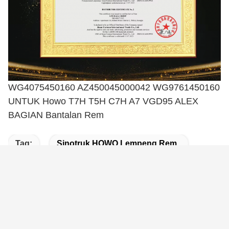
WG4075450160 AZ450045000042 WG9761450160
UNTUK Howo T7H T5H C7H A7 VGD95 ALEX
BAGIAN Bantalan Rem
Tag:
Sinotruk HOWO Lempeng Rem
Bagian Rem Sinotruk T7H
Pad Rem Sasis Sinotruk