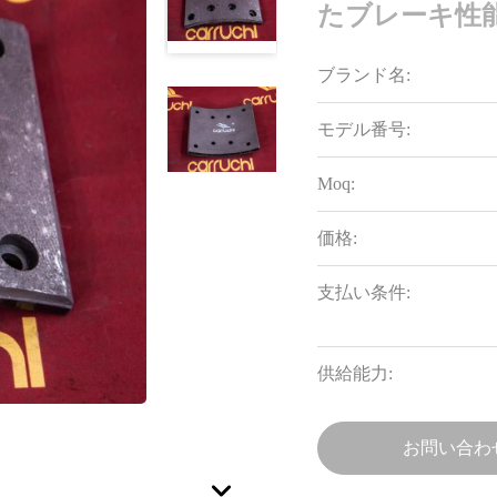
たブレーキ性
ブランド名:
モデル番号:
Moq:
価格:
支払い条件:
供給能力:
お問い合わ