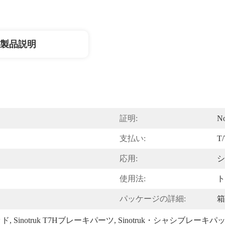
製品説明
証明:
N
支払い:
T/
応用:
シ
使用法:
ト
パッケージの詳細:
箱
ッド
, 
Sinotruk T7Hブレーキパーツ
, 
Sinotruk・シャシブレーキパ