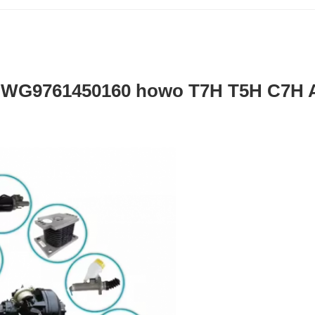
042 WG9761450160 howo T7H T5