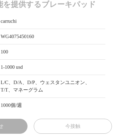
能を提供するブレーキパッド
carruchi
WG4075450160
100
1-1000 usd
L/C、D/A、D/P、ウェスタンユニオン、
T/T、マネーグラム
1000個/週
せ
今接触