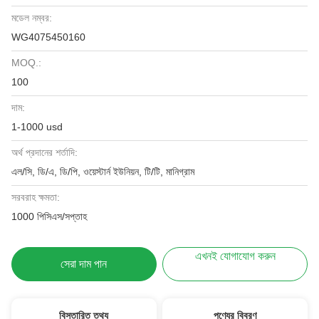
মডেল নম্বর:
WG4075450160
MOQ.:
100
দাম:
1-1000 usd
অর্থ প্রদানের শর্তাদি:
এল/সি, ডি/এ, ডি/পি, ওয়েস্টার্ন ইউনিয়ন, টি/টি, মানিগ্রাম
সরবরাহ ক্ষমতা:
1000 পিসিএস/সপ্তাহ
এখনই যোগাযোগ করুন
সেরা দাম পান
বিস্তারিত তথ্য
পণ্যের বিবরণ