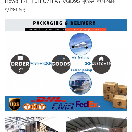
Howo T7H T5H C7H A7 VGD95 অ্যালেক্স পার্টস ব্রেক
প্যাডের জন্য