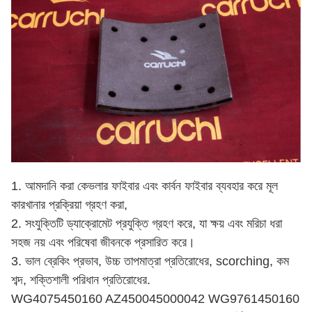
1. আমদানি করা কেভলার ফাইবার এবং কার্বন ফাইবার ব্যবহার করে মূল
কারখানার প্রক্রিয়া গ্রহণ করা,
2. সংযুক্তিটি ড্যাক্রোমেট প্রযুক্তি গ্রহণ করে, যা ক্ষয় এবং মরিচা ধরা
সহজ নয় এবং পরিষেবা জীবনকে প্রসারিত করে।
3. ভাল ব্রেকিং প্রভাব, উচ্চ তাপমাত্রা প্রতিরোধের, scorching, কম
শব্দ, শক্তিশালী পরিধান প্রতিরোধের.
WG4075450160 AZ450045000042 WG9761450160