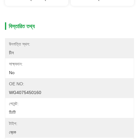
বিস্তারিত তথ্য
উৎপত্তি স্থল:
চীন
সাক্ষ্যদান:
No
OE NO:
WG4075450160
পেমেন্ট:
টি/টি
টাইপ:
ব্রেক