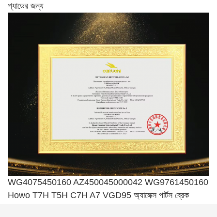
প্যাডের জন্য
WG4075450160 AZ450045000042 WG9761450160
Howo T7H T5H C7H A7 VGD95 অ্যালেক্স পার্টস ব্রেক
প্যাডের জন্য