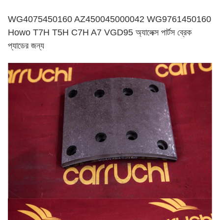
WG4075450160 AZ450045000042 WG9761450160
Howo T7H T5H C7H A7 VGD95 অ্যালেক্স পার্টস ব্রেক
প্যাডের জন্য