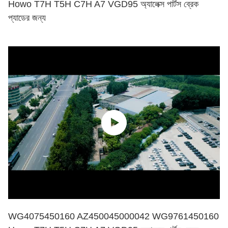
Howo T7H T5H C7H A7 VGD95 অ্যালেক্স পার্টস ব্রেক
প্যাডের জন্য
WG4075450160 AZ450045000042 WG9761450160