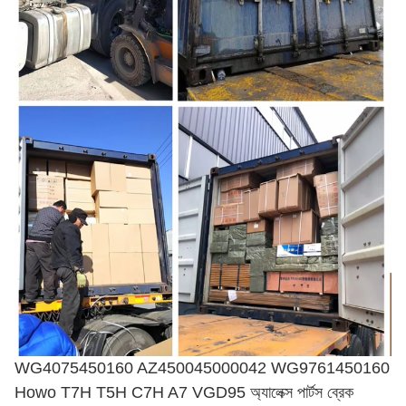
WG4075450160 AZ450045000042 WG9761450160
Howo T7H T5H C7H A7 VGD95 অ্যালেক্স পার্টস ব্রেক