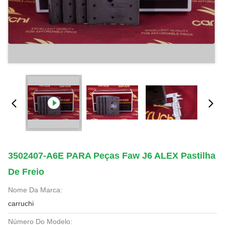
3502407-A6E PARA Peças Faw J6 ALEX Pastilha
De Freio
Nome Da Marca:
carruchi
Número Do Modelo: