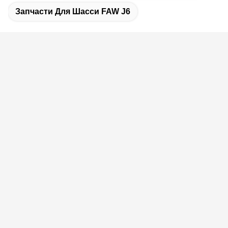
Запчасти Для Шасси FAW J6
Связанные Продукты
Высокоустойчивый
Противокоррозионная
рулевой узел
стальная пластинка с