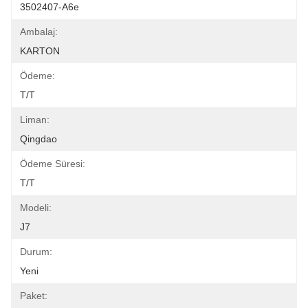
3502407-A6e
Ambalaj:
KARTON
Ödeme:
T/T
Liman:
Qingdao
Ödeme Süresi:
T/T
Modeli:
J7
Durum:
Yeni
Paket: