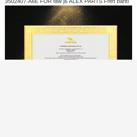
3502407-A6E FOR faw j6 ALEX PARTS Fren bantı
3502407-A6E FOR faw j6 ALEX PARTS Fren bantı
Etiketler:
Faw J6 Faw Kamyon Parçaları