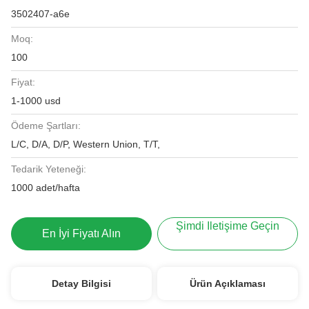
3502407-a6e
Moq:
100
Fiyat:
1-1000 usd
Ödeme Şartları:
L/C, D/A, D/P, Western Union, T/T,
Tedarik Yeteneği:
1000 adet/hafta
Şimdi Iletişime Geçin
En İyi Fiyatı Alın
Detay Bilgisi
Ürün Açıklaması