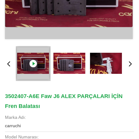
3502407-A6E Faw J6 ALEX PARÇALARI İÇİN
Fren Balatası
Marka Adı:
carruchi
Model Numarası: