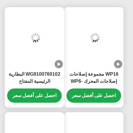
WP16 مجموعة إصلاحات
WG9100760102 البطارية
إصلاحات المحرك WP6-
الرئيسية المفتاح
DXB KM8200144
KM3600023 سينوتروك
مجموعات إصلاحات
احصل على أفضل سعر
احصل على أفضل سعر
هوو T5G T7G البطارية
محركات مقاومة الحرارة
الرئيسية فصل