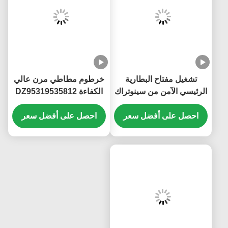
تشغيل مفتاح البطارية
خرطوم مطاطي مرن عالي
الرئيسي الآمن من سينوتراك
الكفاءة DZ95319535812
هوو WG9100760100
قطع غيار شاحنات شاكمان
KM3600008
احصل على أفضل سعر
احصل على أفضل سعر