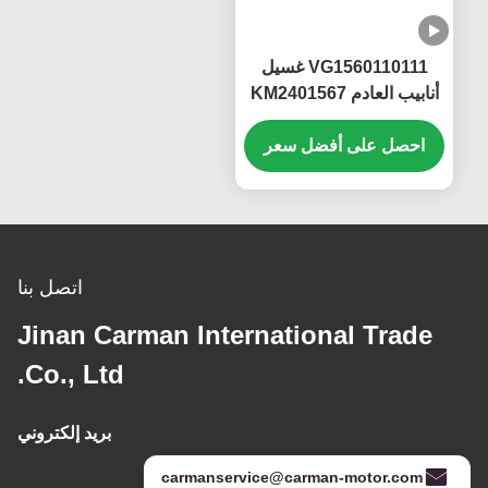
VG1560110111 غسيل
أنابيب العادم KM2401567
سينوتروك هوو WD615
WP10 المحرك
احصل على أفضل سعر
اتصل بنا
Jinan Carman International Trade
Co., Ltd.
بريد إلكتروني
carmanservice@carman-motor.com