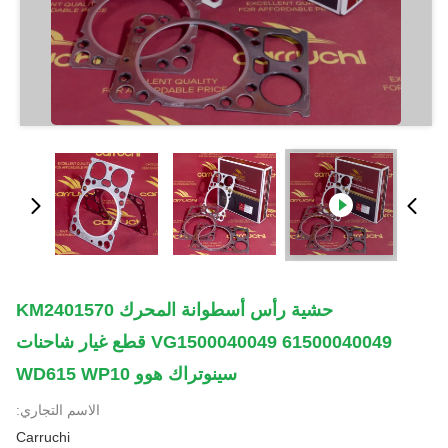
حشية رأس أسطوانة المحرك KM2401570
VG1500040049 61500040049 قطع غيار شاحنات
سينوتراك هوو WD615 WP10
الاسم التجاري:
Carruchi