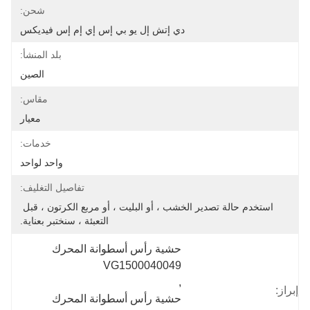
شحن:
دي إتش إل يو بي إس إي إم إس فيديكس
بلد المنشأ:
الصين
مقاس:
معيار
خدمات:
واحد لواحد
تفاصيل التغليف:
استخدم حالة تصدير الخشب ، أو البليت ، أو مربع الكرتون ، قبل 
التعبئة ، سنختبر بعناية.
حشية رأس أسطوانة المحرك 
VG1500040049
, 
إبراز:
حشية رأس أسطوانة المحرك 