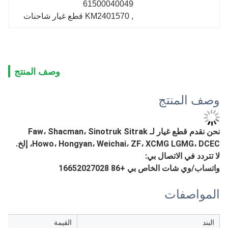
61500040049
, 
KM2401570 قطع غيار شاحنات
وصف المنتج
وصف المنتج
نحن نقدم قطع غيار لـ Faw، Shacman، Sinotruk Sitrak
Howo، Hongyan، Weichai، ZF، XCMG LGMG، DCEC، إلخ.
لا تتردد في الاتصال بي:
واتساب/وي شات الخاص بي +86 16652027028
المواصفات
البند
القيمة