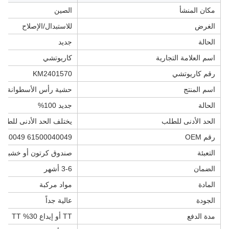
مكان المنشأ
الصين
الغرض
للاستبدال/الإصلاح
الحالة
جديد
اسم العلامة التجارية
كاريوتشي
رقم كاريوتشي
KM2401570
اسم المنتج
حشية رأس الأسطوانة
الحالة
جديد 100%
الحد الأدنى للطلب
يختلف الحد الأدنى للطل
رقم OEM
040049 61500040049
التعبئة
صندوق كرتون أو خشبي
الضمان
3-6 أشهر
المادة
مواد مركبة
الجودة
عالية جداً
مدة الدفع
TT أو إيداع 30% TT