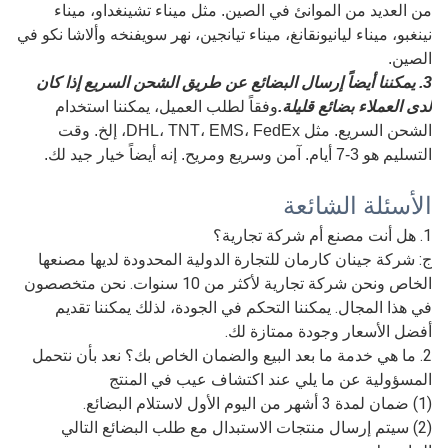
من العديد من الموانئ في الصين. مثل ميناء تشينغداو، ميناء
نينغبو، ميناء ليانيونقانغ، ميناء تيانجين، نهر سويفنخه وألاشا نكو في
الصين.
3. يمكننا أيضاً إرسال البضائع عن طريق الشحن السريع إذا كان
لدى العملاء بضائع قليلة.
وفقاً لطلب العميل، يمكننا استخدام
الشحن السريع. مثل DHL، TNT، EMS، FedEx، إلخ. وقت
التسليم هو 3-7 أيام. آمن وسريع ومريح. إنه أيضاً خيار جيد لك.
الأسئلة الشائعة
1. هل أنت مصنع أم شركة تجارية؟
ج: شركة جينان كارمان للتجارة الدولية المحدودة لديها مصنعها
الخاص ونحن شركة تجارية لأكثر من 10 سنوات. نحن متخصصون
في هذا المجال. يمكننا التحكم في الجودة، لذلك يمكننا تقديم
أفضل الأسعار وجودة ممتازة لك.
2. ما هي خدمة ما بعد البيع والضمان الخاص بك؟ نعد بأن نتحمل
المسؤولية عن ما يلي عند اكتشاف عيب في المنتج
(1) ضمان لمدة 3 أشهر من اليوم الأول لاستلام البضائع.
(2) سيتم إرسال منتجات الاستبدال مع طلب البضائع التالي