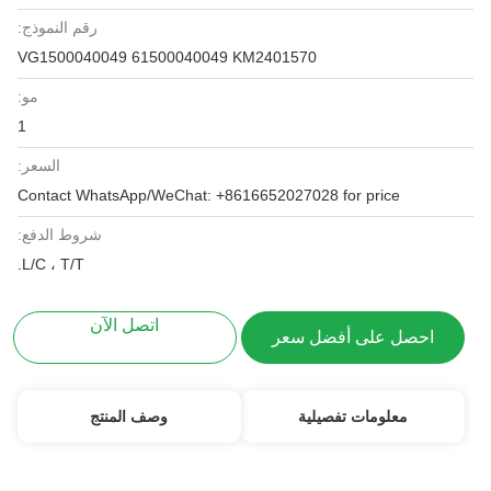
رقم النموذج:
VG1500040049 61500040049 KM2401570
مو:
1
السعر:
Contact WhatsApp/WeChat: +8616652027028 for price
شروط الدفع:
L/C ، T/T.
اتصل الآن
احصل على أفضل سعر
معلومات تفصيلية
وصف المنتج