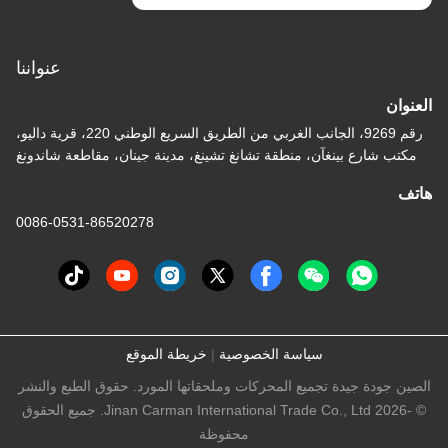
عنواننا
العنوان
رقم 9269، الجانب الغربي من الطريق السريع الوطني 220، قرية داليو،
مكتب شارع بينغآن، منطقة تشانغ تشينغ، مدينة جينان، مقاطعة شاندونغ
هاتف
0086-0531-86520278
سياسة الخصوصية
|
خريطة الموقع
الصين جودة جيدة تجميع المحركات وملحقاتها المورد. حقوق الطبع والنشر
© -2026 Jinan Carman International Trade Co., Ltd. جميع الحقوق
محفوظة