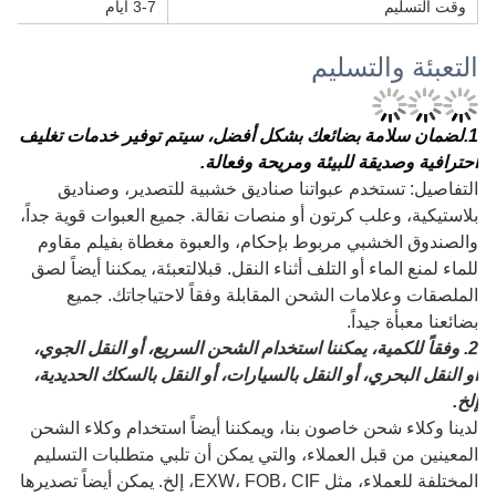
وقت التسليم
3-7 أيام
التعبئة والتسليم
1
.لضمان سلامة بضائعك بشكل أفضل، سيتم توفير خدمات تغليف
احترافية وصديقة للبيئة ومريحة وفعالة.
التفاصيل: تستخدم عبواتنا صناديق خشبية للتصدير، وصناديق
بلاستيكية، وعلب كرتون أو منصات نقالة. جميع العبوات قوية جداً،
والصندوق الخشبي مربوط بإحكام، والعبوة مغطاة بفيلم مقاوم
للماء لمنع الماء أو التلف أثناء النقل. قبل
التعبئة، يمكننا أيضاً لصق
الملصقات وعلامات الشحن المقابلة وفقاً لاحتياجاتك. جميع
بضائعنا معبأة جيداً.
2. وفقاً للكمية، يمكننا استخدام الشحن السريع، أو النقل الجوي،
أو النقل البحري، أو النقل بالسيارات، أو النقل بالسكك الحديدية،
إلخ.
لدينا وكلاء شحن خاصون بنا، ويمكننا أيضاً استخدام وكلاء الشحن
المعينين من قبل العملاء، والتي يمكن أن تلبي متطلبات التسليم
المختلفة للعملاء، مثل EXW، FOB، CIF، إلخ. يمكن أيضاً تصديرها