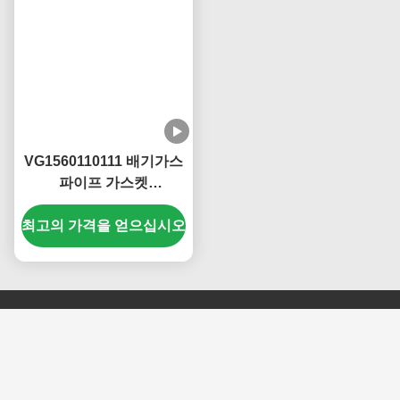
VG1560110111 배기가스
파이프 가스켓
KM2401567 Sinotruk
최고의 가격을 얻으십시오
Howo WD615 WP10 엔
진
문의하기
Jinan Carman International Trade