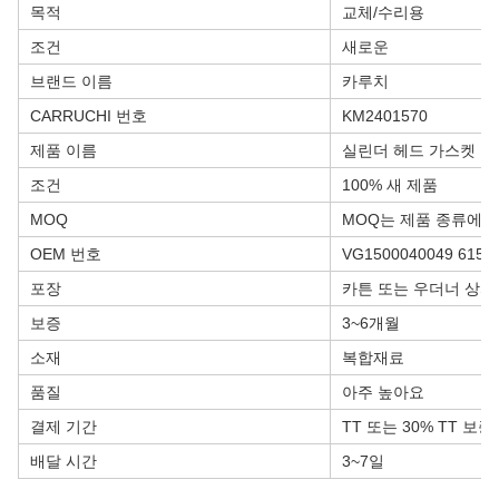
목적
교체/수리용
조건
새로운
브랜드 이름
카루치
CARRUCHI 번호
KM2401570
제품 이름
실린더 헤드 가스켓
조건
100% 새 제품
MOQ
MOQ는 제품 종류에 
OEM 번호
VG1500040049 6150
포장
카튼 또는 우더너 상자
보증
3~6개월
소재
복합재료
품질
아주 높아요
결제 기간
TT 또는 30% TT 보증
배달 시간
3~7일