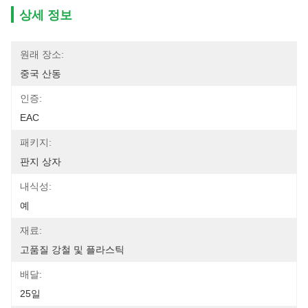
상세 정보
원래 장소:
중국 산동
인증:
EAC
패키지:
판지 상자
내식성:
예
재료:
고품질 강철 및 플라스틱
배달:
25일